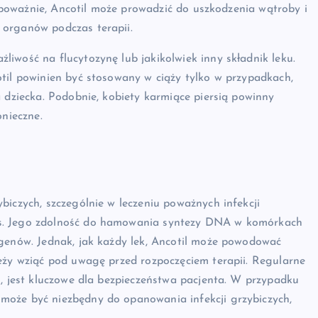
ej poważnie, Ancotil może prowadzić do uszkodzenia wątroby i
 organów podczas terapii.
iwość na flucytozynę lub jakikolwiek inny składnik leku.
til powinien być stosowany w ciąży tylko w przypadkach,
a dziecka. Podobnie, kobiety karmiące piersią powinny
onieczne.
biczych, szczególnie w leczeniu poważnych infekcji
ns. Jego zdolność do hamowania syntezy DNA w komórkach
ogenów. Jednak, jak każdy lek, Ancotil może powodować
leży wziąć pod uwagę przed rozpoczęciem terapii. Regularne
i, jest kluczowe dla bezpieczeństwa pacjenta. W przypadku
może być niezbędny do opanowania infekcji grzybiczych,