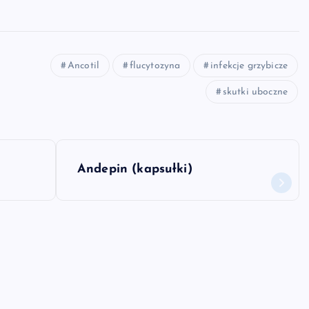
Ancotil
flucytozyna
infekcje grzybicze
skutki uboczne
Andepin (kapsułki)