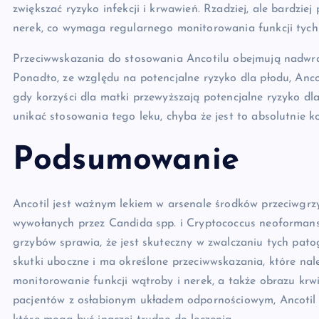
zwiększać ryzyko infekcji i krwawień. Rzadziej, ale bardzi
nerek, co wymaga regularnego monitorowania funkcji tych
Przeciwwskazania do stosowania Ancotilu obejmują nadwrażl
Ponadto, ze względu na potencjalne ryzyko dla płodu, Anco
gdy korzyści dla matki przewyższają potencjalne ryzyko dl
unikać stosowania tego leku, chyba że jest to absolutnie k
Podsumowanie
Ancotil jest ważnym lekiem w arsenale środków przeciwgrzy
wywołanych przez Candida spp. i Cryptococcus neoforma
grzybów sprawia, że jest skuteczny w zwalczaniu tych pat
skutki uboczne i ma określone przeciwwskazania, które na
monitorowanie funkcji wątroby i nerek, a także obrazu krw
pacjentów z osłabionym układem odpornościowym, Ancotil 