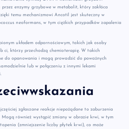
na przez enzymy grzybowe w metabolit, który zakłóca
ięki temu mechanizmowi Ancotil jest skuteczny w
tococcus neoformans, w tym ciężkich przypadków zapalenia
łabionym układem odpornościowym, takich jak osoby
 ci, którzy przechodzą chemioterapię. W takich
udne do opanowania i mogą prowadzić do poważnych
samodzielnie lub w połączeniu z innymi lekami
.
rzeciwwskazania
jczęściej zgłaszane reakcje niepożądane to zaburzenia
a. Mogą również wystąpić zmiany w obrazie krwi, w tym
topenia (zmniejszenie liczby płytek krwi), co może