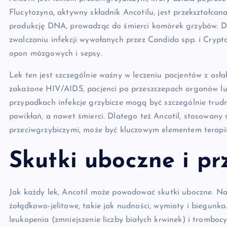
Flucytozyna, aktywny składnik Ancotilu, jest przekształca
produkcję DNA, prowadząc do śmierci komórek grzybów. Dz
zwalczaniu infekcji wywołanych przez Candida spp. i Cryp
opon mózgowych i sepsy.
Lek ten jest szczególnie ważny w leczeniu pacjentów z os
zakażone HIV/AIDS, pacjenci po przeszczepach organów lub
przypadkach infekcje grzybicze mogą być szczególnie tr
powikłań, a nawet śmierci. Dlatego też Ancotil, stosowany 
przeciwgrzybiczymi, może być kluczowym elementem terapii
Skutki uboczne i p
Jak każdy lek, Ancotil może powodować skutki uboczne. Na
żołądkowo-jelitowe, takie jak nudności, wymioty i biegunk
leukopenia (zmniejszenie liczby białych krwinek) i trombocy