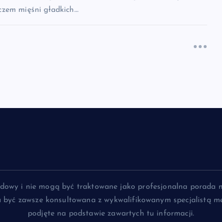
zem mięśni gładkich…
lądowy i nie mogą być traktowane jako profesjonalna porada 
na być zawsze konsultowana z wykwalifikowanym specjalistą me
podjęte na podstawie zawartych tu informacji.