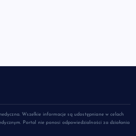
medyczna. Wszelkie informacje są udostępniane w celach
dycznym. Portal nie ponosi odpowiedzialności za działania