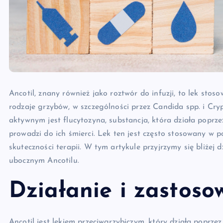
Ancotil, znany również jako roztwór do infuzji, to lek sto
rodzaje grzybów, w szczególności przez Candida spp. i Cr
aktywnym jest flucytozyna, substancja, która działa pop
prowadzi do ich śmierci. Lek ten jest często stosowany w p
skuteczności terapii. W tym artykule przyjrzymy się bliżej
ubocznym Ancotilu.
Działanie i zastoso
Ancotil jest lekiem przeciwgrzybiczym, który działa pop