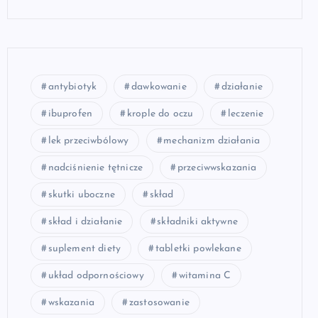
antybiotyk
dawkowanie
działanie
ibuprofen
krople do oczu
leczenie
lek przeciwbólowy
mechanizm działania
nadciśnienie tętnicze
przeciwwskazania
skutki uboczne
skład
skład i działanie
składniki aktywne
suplement diety
tabletki powlekane
układ odpornościowy
witamina C
wskazania
zastosowanie