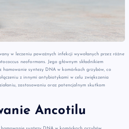
sowany w leczeniu poważnych infekcji wywołanych przez różne
yptococcus neoformans. Jego głównym składnikiem
rzez hamowanie syntezy DNA w komórkach grzybów, co
ołączeniu z innymi antybiotykami w celu zwiększenia
 działaniu, zastosowaniu oraz potencjalnym skutkom
wanie Ancotilu
rzez hamowanie syntezy DNA w komórkach grzybów.