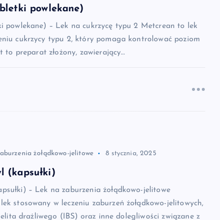
bletki powlekane)
ki powlekane) – Lek na cukrzycę typu 2 Metcrean to lek
eniu cukrzycy typu 2, który pomaga kontrolować poziom
st to preparat złożony, zawierający…
zaburzenia żołądkowo-jelitowe
8 stycznia, 2025
 (kapsułki)
psułki) – Lek na zaburzenia żołądkowo-jelitowe
lek stosowany w leczeniu zaburzeń żołądkowo-jelitowych,
jelita drażliwego (IBS) oraz inne dolegliwości związane z