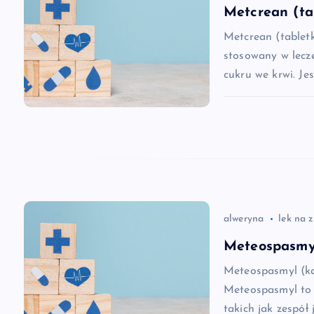
g
Metcrean (ta
a
Metcrean (tablet
stosowany w lecz
c
cukru we krwi. Je
j
a
w
alweryna
lek na 
p
Meteospasmyl
i
Meteospasmyl (ka
Meteospasmyl to 
takich jak zespół 