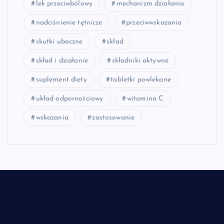
lek przeciwbólowy
mechanizm działania
nadciśnienie tętnicze
przeciwwskazania
skutki uboczne
skład
skład i działanie
składniki aktywne
suplement diety
tabletki powlekane
układ odpornościowy
witamina C
wskazania
zastosowanie