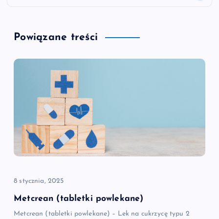
i
g
Powiązane treści
a
c
j
a
w
p
8 stycznia, 2025
i
Metcrean (tabletki powlekane)
Metcrean (tabletki powlekane) – Lek na cukrzycę typu 2