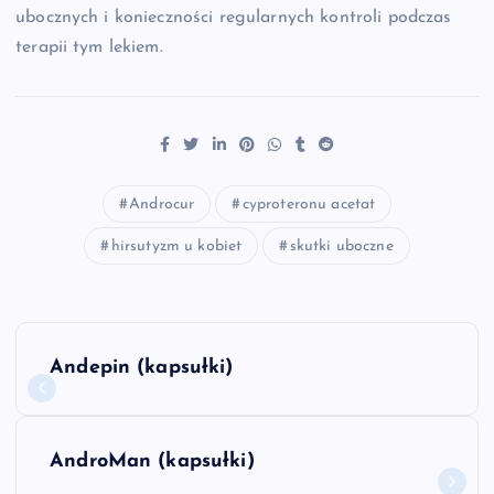
ubocznych i konieczności regularnych kontroli podczas
terapii tym lekiem.
Androcur
cyproteronu acetat
hirsutyzm u kobiet
skutki uboczne
N
Andepin (kapsułki)
a
w
AndroMan (kapsułki)