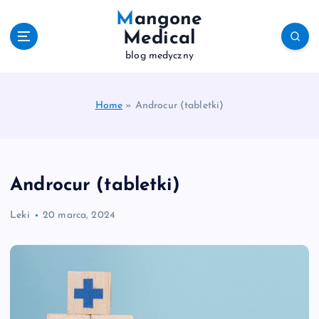
S
Mangone
k
Medical
i
blog medyczny
p
t
o
c
Home
»
Androcur (tabletki)
o
n
t
e
Androcur (tabletki)
n
t
Leki
20 marca, 2024