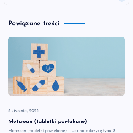
i
g
Powiązane treści
a
c
j
a
w
p
8 stycznia, 2025
i
Metcrean (tabletki powlekane)
Metcrean (tabletki powlekane) – Lek na cukrzycę typu 2