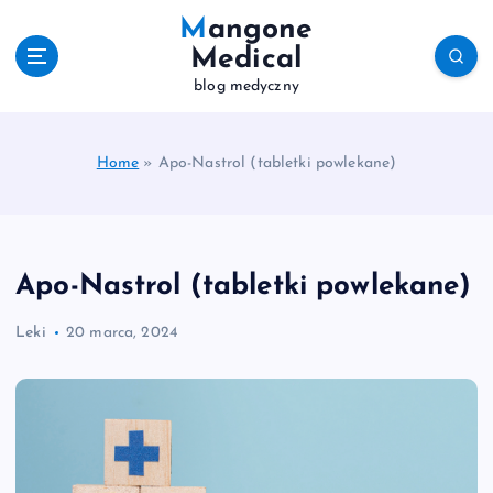
S
Mangone
k
Medical
i
blog medyczny
p
t
o
c
Home
»
Apo-Nastrol (tabletki powlekane)
o
n
t
e
Apo-Nastrol (tabletki powlekane)
n
t
Leki
20 marca, 2024