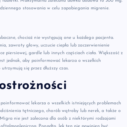
szej tabletki. Maksymalna zalecana dawka dobowa to 300 mg.
odziennego stosowania w celu zapobiegania migrenie.
boczne, chociaż nie występują one u każdego pacjenta.
ia, zawroty głowy, uczucie ciepła lub zaczerwienienie
ce piersiowej, gardle lub innych częściach ciała. Większość z
est jednak, aby poinformować lekarza o wszelkich
 utrzymują się przez dłuższy czas.
ostrożności
poinformować lekarza o wszelkich istniejących problemach
adciśnienia tętniczego, chorób wątroby lub nerek, a także o
oMigra nie jest zalecana dla osób z niektórymi rodzajami
 oftalmoplegiczna. Ponadto, lek ten nie powinien być