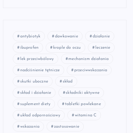
antybiotyk
dawkowanie
działanie
ibuprofen
krople do oczu
leczenie
lek przeciwbólowy
mechanizm działania
nadciśnienie tętnicze
przeciwwskazania
skutki uboczne
skład
skład i działanie
składniki aktywne
suplement diety
tabletki powlekane
układ odpornościowy
witamina C
wskazania
zastosowanie