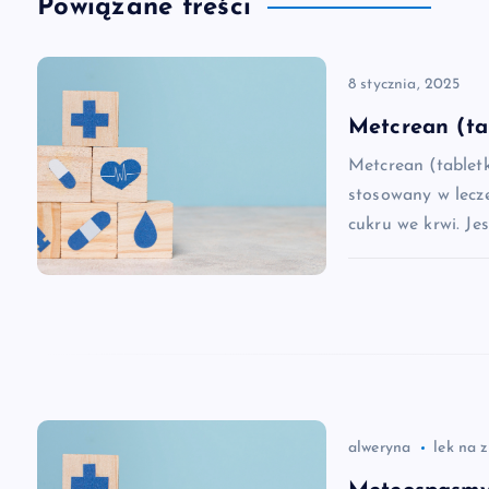
Powiązane treści
i
8 stycznia, 2025
g
Metcrean (ta
a
Metcrean (tablet
stosowany w lecz
c
cukru we krwi. Je
j
a
w
alweryna
lek na 
p