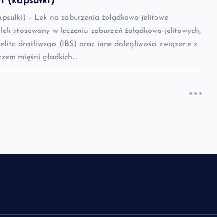
 (kapsułki)
psułki) – Lek na zaburzenia żołądkowo-jelitowe
lek stosowany w leczeniu zaburzeń żołądkowo-jelitowych,
jelita drażliwego (IBS) oraz inne dolegliwości związane z
zem mięśni gładkich…