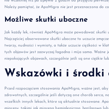
nie wcześniej niż po upływie 2 godzin od przyjęcia pierw
Należy pamiętać, że ApoMigra nie jest przeznaczona do c
Możliwe skutki uboczne
Jak każdy lek, również ApoMigra może powodować skutki u
Najczęściej obserwowane skutki uboczne to uczucie zmęczen
twarzy, nudności i wymioty, a także uczucie ciężkości w klat
tych objawów jest zazwyczaj łagodna i mija sama. Ważne j
niepokojących objawach, szczególnie jeśli są one ciężkie lub
Wskazówki i środki 
Przed rozpoczęciem stosowania ApoMigra, ważne jest, aby 
zdrowotnych, szczególnie jeśli dotyczą one chorób serca, n
wszelkich innych lekach, które są aktualnie stosowane. Ap
migreny, takimi jak migrena hemiplegiczna, bazilarowa lub