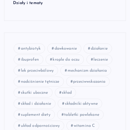
Działy i tematy
antybiotyk
dawkowanie
działanie
ibuprofen
krople do oczu
leczenie
lek przeciwbólowy
mechanizm działania
nadciśnienie tętnicze
przeciwwskazania
skutki uboczne
skład
skład i działanie
składniki aktywne
suplement diety
tabletki powlekane
układ odpornościowy
witamina C