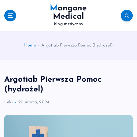
S
Mangone
k
Medical
i
blog medyczny
p
t
o
c
Home
»
Argotiab Pierwsza Pomoc (hydrożel)
o
n
t
e
Argotiab Pierwsza Pomoc
n
t
(hydrożel)
Leki
20 marca, 2024