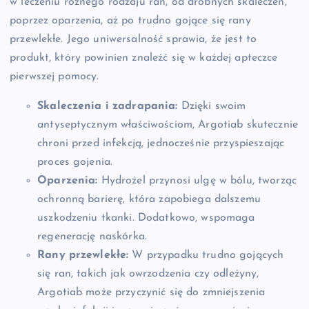
w leczeniu różnego rodzaju ran, od drobnych skaleczeń,
poprzez oparzenia, aż po trudno gojące się rany
przewlekłe. Jego uniwersalność sprawia, że jest to
produkt, który powinien znaleźć się w każdej apteczce
pierwszej pomocy.
Skaleczenia i zadrapania:
Dzięki swoim
antyseptycznym właściwościom, Argotiab skutecznie
chroni przed infekcją, jednocześnie przyspieszając
proces gojenia.
Oparzenia:
Hydrożel przynosi ulgę w bólu, tworząc
ochronną barierę, która zapobiega dalszemu
uszkodzeniu tkanki. Dodatkowo, wspomaga
regenerację naskórka.
Rany przewlekłe:
W przypadku trudno gojących
się ran, takich jak owrzodzenia czy odleżyny,
Argotiab może przyczynić się do zmniejszenia