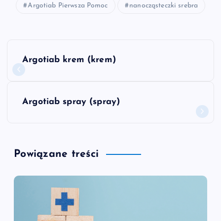
Argotiab Pierwsza Pomoc
nanocząsteczki srebra
N
Argotiab krem (krem)
a
w
Argotiab spray (spray)
i
g
Powiązane treści
a
c
j