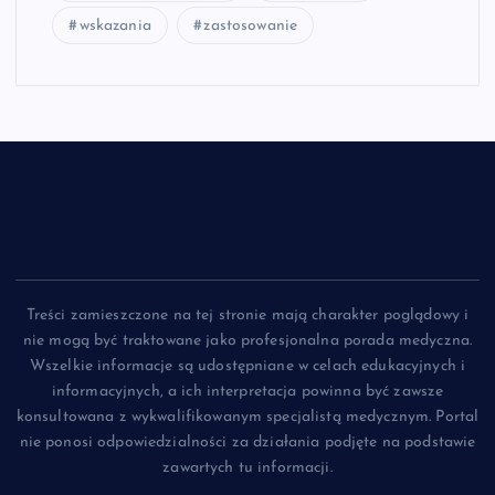
wskazania
zastosowanie
Treści zamieszczone na tej stronie mają charakter poglądowy i
nie mogą być traktowane jako profesjonalna porada medyczna.
Wszelkie informacje są udostępniane w celach edukacyjnych i
informacyjnych, a ich interpretacja powinna być zawsze
konsultowana z wykwalifikowanym specjalistą medycznym. Portal
nie ponosi odpowiedzialności za działania podjęte na podstawie
zawartych tu informacji.