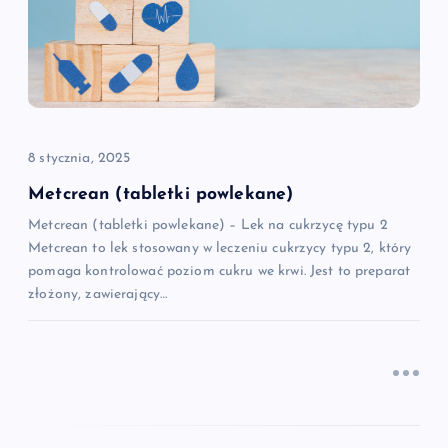
a
w
p
8 stycznia, 2025
i
Metcrean (tabletki powlekane)
Metcrean (tabletki powlekane) – Lek na cukrzycę typu 2
s
Metcrean to lek stosowany w leczeniu cukrzycy typu 2, który
pomaga kontrolować poziom cukru we krwi. Jest to preparat
u
złożony, zawierający…