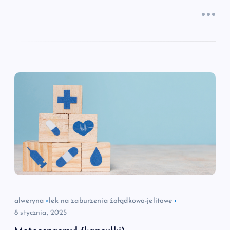
alweryna
lek na zaburzenia żołądkowo-jelitowe
8 stycznia, 2025