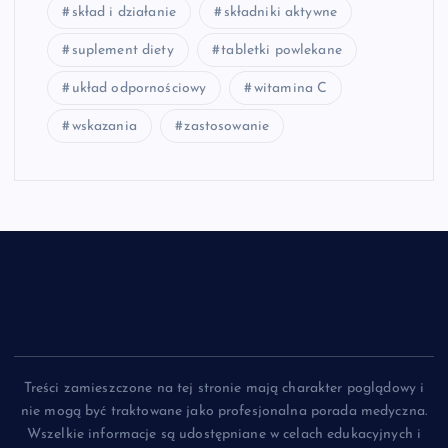
skład i działanie
składniki aktywne
suplement diety
tabletki powlekane
układ odpornościowy
witamina C
wskazania
zastosowanie
Treści zamieszczone na tej stronie mają charakter poglądowy i
nie mogą być traktowane jako profesjonalna porada medyczna.
Wszelkie informacje są udostępniane w celach edukacyjnych i