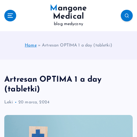
S
Mangone
k
Medical
i
blog medyczny
p
t
o
c
Home
»
Artresan OPTIMA 1 a day (tabletki)
o
n
t
e
Artresan OPTIMA 1 a day
n
t
(tabletki)
Leki
20 marca, 2024