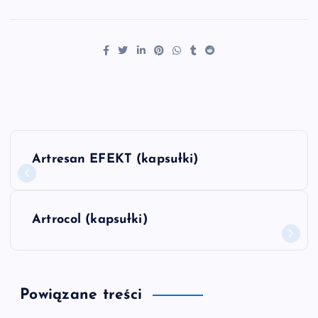
N
Artresan EFEKT (kapsułki)
a
w
Artrocol (kapsułki)
i
g
Powiązane treści