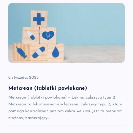
a
c
j
a
w
p
8 stycznia, 2025
i
Metcrean (tabletki powlekane)
Metcrean (tabletki powlekane) – Lek na cukrzycę typu 2
s
Metcrean to lek stosowany w leczeniu cukrzycy typu 2, który
pomaga kontrolować poziom cukru we krwi. Jest to preparat
u
złożony, zawierający…