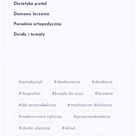
Dietetyka portal
Domowe leczenie
Poradnia ortopedyczna
Działy i tematy
antybiotyk
dawkowanie
działanie
ibuprofen
krople do oczu
leczenie
lek przeciwbólowy
mechanizm działania
nadciśnienie tętnicze
przeciwwskazania
skutki uboczne
skład