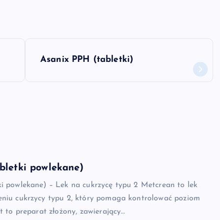
Asanix PPH (tabletki)
bletki powlekane)
ki powlekane) – Lek na cukrzycę typu 2 Metcrean to lek
eniu cukrzycy typu 2, który pomaga kontrolować poziom
st to preparat złożony, zawierający…