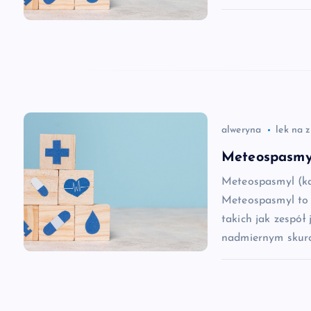
j
a
w
alweryna
lek na 
p
Meteospasmyl
i
Meteospasmyl (ka
Meteospasmyl to 
s
takich jak zespół 
nadmiernym skurc
u