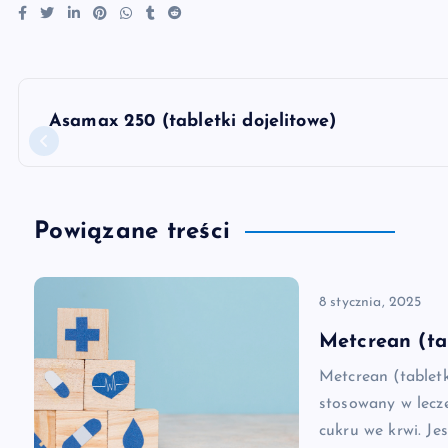
N
Asamax 250 (tabletki dojelitowe)
a
w
Powiązane treści
i
8 stycznia, 2025
g
Metcrean (ta
a
Metcrean (tablet
stosowany w lecz
c
cukru we krwi. Je