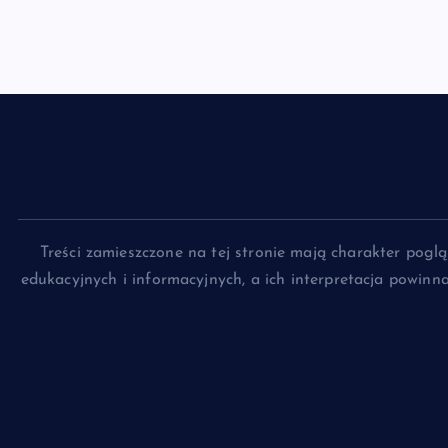
Treści zamieszczone na tej stronie mają charakter pog
edukacyjnych i informacyjnych, a ich interpretacja powin