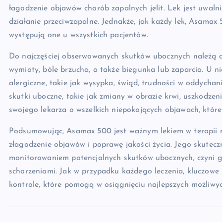
łagodzenie objawów chorób zapalnych jelit. Lek jest uwaln
działanie przeciwzapalne. Jednakże, jak każdy lek, Asama
występują one u wszystkich pacjentów.
Do najczęściej obserwowanych skutków ubocznych należą dol
wymioty, bóle brzucha, a także biegunka lub zaparcia. U 
alergiczne, takie jak wysypka, świąd, trudności w oddychan
skutki uboczne, takie jak zmiany w obrazie krwi, uszkodzen
swojego lekarza o wszelkich niepokojących objawach, któr
Podsumowując, Asamax 500 jest ważnym lekiem w terapii ni
złagodzenie objawów i poprawę jakości życia. Jego skutec
monitorowaniem potencjalnych skutków ubocznych, czyni 
schorzeniami. Jak w przypadku każdego leczenia, kluczowe j
kontrole, które pomogą w osiągnięciu najlepszych możliwyc