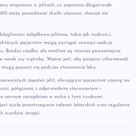
iany stopniowo w jelitach, co zapewnia długotrwałe
x 500 może powodować skutki uboczne, chociaż nie
egliwości żołądkowo-jelitowe, takie jak nudności,
niektórych pacjentów mogą wystąpić również reakcje
iu. Bardzo rzadko, ale możliwe są również poważniejsze
ie nerek czy wątroby. Ważne jest, aby pacjenci informowali
e mogą pojawić się podczas stosowania leku.
eswoistych zapaleń jelit, oferującym pacjentom szansę na
zność, połączona z odpowiednim stosowaniem i
go cennym narzędziem w walce z tymi trudnymi
est ścisłe przestrzeganie zaleceń lekarskich oraz regularne
h wyników terapii.