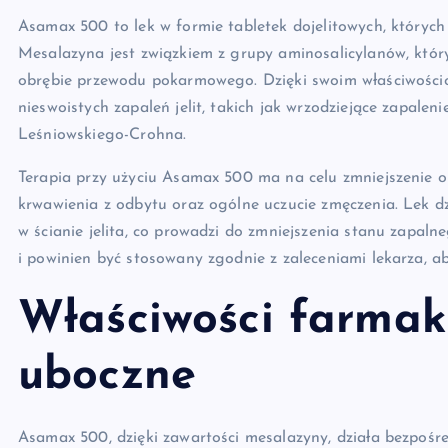
Asamax 500 to lek w formie tabletek dojelitowych, których
Mesalazyna jest związkiem z grupy aminosalicylanów, który
obrębie przewodu pokarmowego. Dzięki swoim właściwości
nieswoistych zapaleń jelit, takich jak wrzodziejące zapaleni
Leśniowskiego-Crohna.
Terapia przy użyciu Asamax 500 ma na celu zmniejszenie o
krwawienia z odbytu oraz ogólne uczucie zmęczenia. Lek d
w ścianie jelita, co prowadzi do zmniejszenia stanu zapal
i powinien być stosowany zgodnie z zaleceniami lekarza, a
Właściwości farmako
uboczne
Asamax 500, dzięki zawartości mesalazyny, działa bezpośre