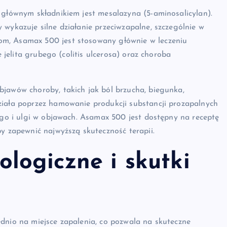
 głównym składnikiem jest mesalazyna (5-aminosalicylan).
 wykazuje silne działanie przeciwzapalne, szczególnie w
om, Asamax 500 jest stosowany głównie w leczeniu
e jelita grubego (colitis ulcerosa) oraz choroba
bjawów choroby, takich jak ból brzucha, biegunka,
ziała poprzez hamowanie produkcji substancji prozapalnych
nego i ulgi w objawach. Asamax 500 jest dostępny na receptę
by zapewnić najwyższą skuteczność terapii.
logiczne i skutki
dnio na miejsce zapalenia, co pozwala na skuteczne