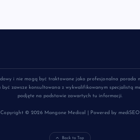
lądowy i nie mogą być traktowane jako profesjonalna porada 
na być zawsze konsultowana z wykwalifikowanym specjalistą me
podjęte na podstawie zawartych tu informacji.
Copyright © 2026 Mangone Medical | Powered by mediSEO
Back to Top