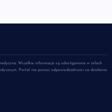
medyczna. Wszelkie informacje są udostępniane w celach
dycznym. Portal nie ponosi odpowiedzialności za działania