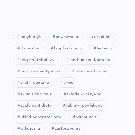
antybiotyk
dawkowanie
działanie
ibuprofen
krople do oczu
leczenie
lek przeciwbólowy
mechanizm działania
nadciśnienie tętnicze
przeciwwskazania
skutki uboczne
skład
skład i działanie
składniki aktywne
suplement diety
tabletki powlekane
układ odpornościowy
witamina C
wskazania
zastosowanie