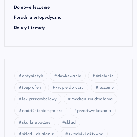
Domowe leczenie
Poradnia ortopedyczna
Działy i tematy
antybiotyk
dawkowanie
działanie
ibuprofen
krople do oczu
leczenie
lek przeciwbólowy
mechanizm działania
nadciśnienie tętnicze
przeciwwskazania
skutki uboczne
skład
skład i działanie
składniki aktywne