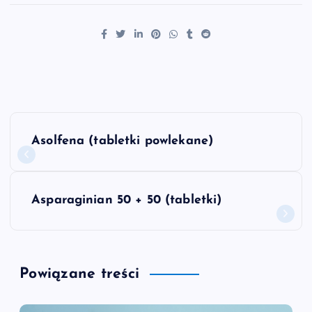
N
Asolfena (tabletki powlekane)
a
w
Asparaginian 50 + 50 (tabletki)
i
g
Powiązane treści
a