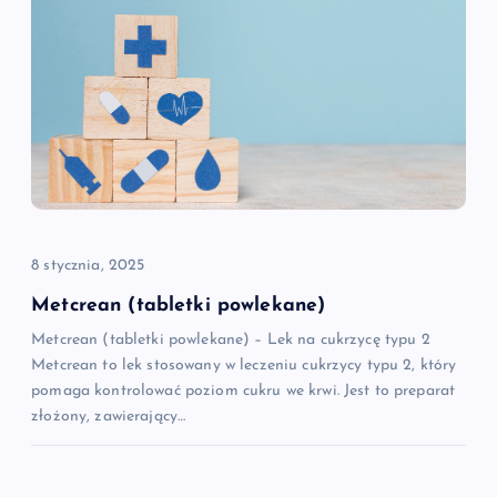
c
j
a
w
p
8 stycznia, 2025
i
Metcrean (tabletki powlekane)
Metcrean (tabletki powlekane) – Lek na cukrzycę typu 2
s
Metcrean to lek stosowany w leczeniu cukrzycy typu 2, który
pomaga kontrolować poziom cukru we krwi. Jest to preparat
u
złożony, zawierający…