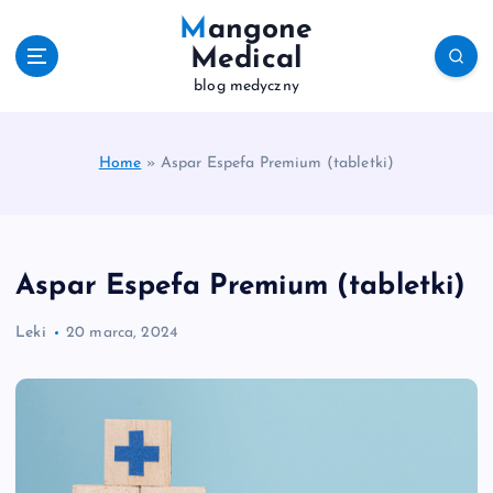
S
Mangone
k
Medical
i
blog medyczny
p
t
o
c
Home
»
Aspar Espefa Premium (tabletki)
o
n
t
e
Aspar Espefa Premium (tabletki)
n
t
Leki
20 marca, 2024