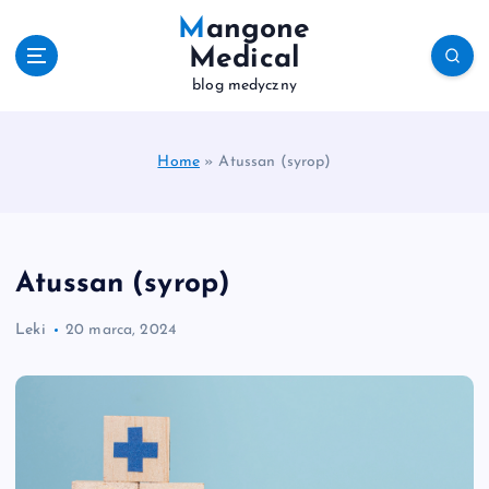
S
Mangone
k
Medical
i
blog medyczny
p
t
o
c
Home
»
Atussan (syrop)
o
n
t
e
Atussan (syrop)
n
t
Leki
20 marca, 2024