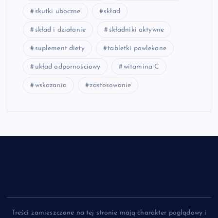
skutki uboczne
skład
skład i działanie
składniki aktywne
suplement diety
tabletki powlekane
układ odpornościowy
witamina C
wskazania
zastosowanie
Treści zamieszczone na tej stronie mają charakter poglądowy i