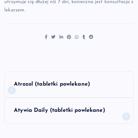
utrzymuje się dłużej niż 7 dni, konieczna jest konsultacja z
lekarzem.
N
Atrozol (tabletki powlekane)
a
w
Atywia Daily (tabletki powlekane)
i