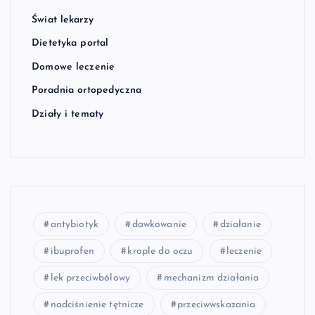
Świat lekarzy
Dietetyka portal
Domowe leczenie
Poradnia ortopedyczna
Działy i tematy
antybiotyk
dawkowanie
działanie
ibuprofen
krople do oczu
leczenie
lek przeciwbólowy
mechanizm działania
nadciśnienie tętnicze
przeciwwskazania