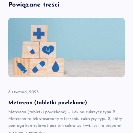
g
Powiązane treści
a
c
j
a
w
p
8 stycznia, 2025
i
Metcrean (tabletki powlekane)
Metcrean (tabletki powlekane) – Lek na cukrzycę typu 2
s
Metcrean to lek stosowany w leczeniu cukrzycy typu 2, który
pomaga kontrolować poziom cukru we krwi. Jest to preparat
u
złożony, zawierający…