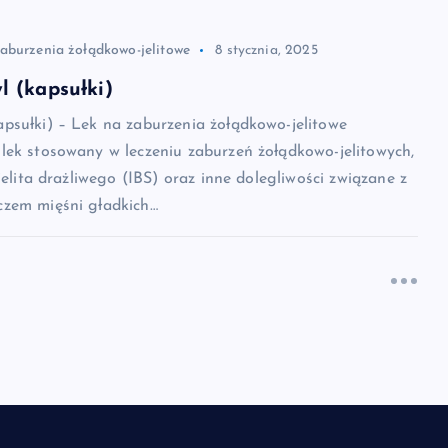
zaburzenia żołądkowo-jelitowe
8 stycznia, 2025
 (kapsułki)
psułki) – Lek na zaburzenia żołądkowo-jelitowe
lek stosowany w leczeniu zaburzeń żołądkowo-jelitowych,
jelita drażliwego (IBS) oraz inne dolegliwości związane z
zem mięśni gładkich…