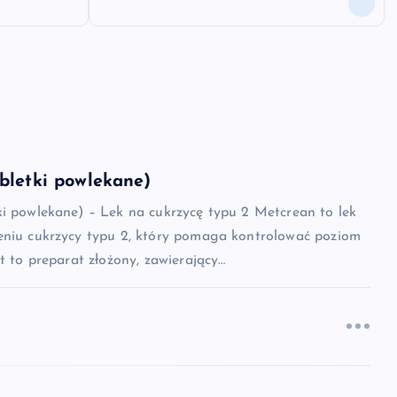
bletki powlekane)
ki powlekane) – Lek na cukrzycę typu 2 Metcrean to lek
eniu cukrzycy typu 2, który pomaga kontrolować poziom
st to preparat złożony, zawierający…