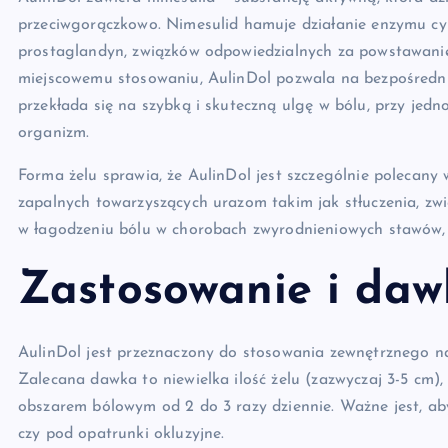
przeciwgorączkowo. Nimesulid hamuje działanie enzymu cy
prostaglandyn, związków odpowiedzialnych za powstawanie 
miejscowemu stosowaniu, AulinDol pozwala na bezpośredni
przekłada się na szybką i skuteczną ulgę w bólu, przy jed
organizm.
Forma żelu sprawia, że AulinDol jest szczególnie polecany 
zapalnych towarzyszących urazom takim jak stłuczenia, zwi
w łagodzeniu bólu w chorobach zwyrodnieniowych stawów, t
Zastosowanie i daw
AulinDol jest przeznaczony do stosowania zewnętrznego n
Zalecana dawka to niewielka ilość żelu (zazwyczaj 3-5 cm
obszarem bólowym od 2 do 3 razy dziennie. Ważne jest, ab
czy pod opatrunki okluzyjne.