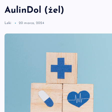
AulinDol (żel)
Leki
20 marca, 2024