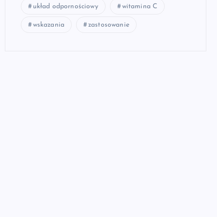
układ odpornościowy
witamina C
wskazania
zastosowanie