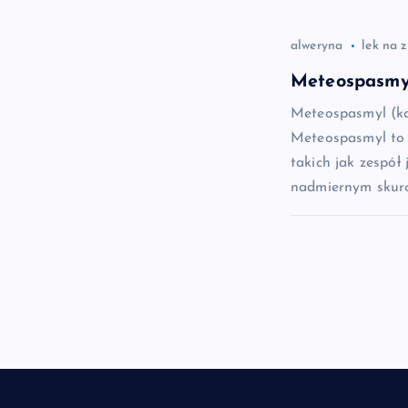
alweryna
lek na 
Meteospasmyl
Meteospasmyl (ka
Meteospasmyl to 
takich jak zespół 
nadmiernym skurc