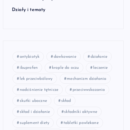
Działy i tematy
antybiotyk
dawkowanie
działanie
ibuprofen
krople do oczu
leczenie
lek przeciwbólowy
mechanizm działania
nadciśnienie tętnicze
przeciwwskazania
skutki uboczne
skład
skład i działanie
składniki aktywne
suplement diety
tabletki powlekane