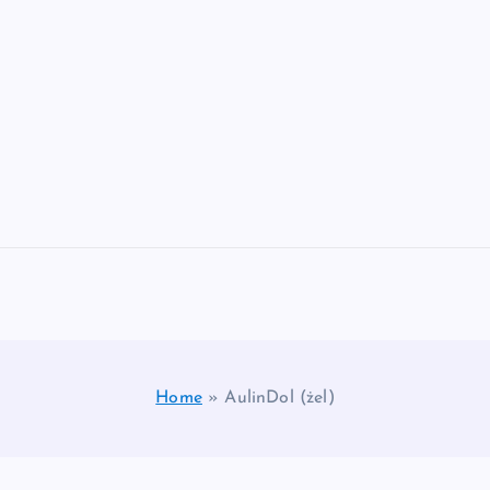
Home
»
AulinDol (żel)