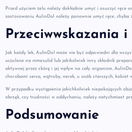
Przed użyciem żelu należy dokładnie umyć i osuszyć ręce o
zastosowaniu AulinDol należy ponownie umyć ręce, chyba ż
Przeciwwskazania i 
Jak każdy lek, AulinDol może nie być odpowiedni dla wszy
uczulone na nimesulid lub jakikolwiek inny składnik prepar
aktywnej przez skórę i jej wpływ na cały organizm, AulinD
chorobami serca, wątroby, nerek, u osób starszych, kobiet w
W przypadku wystąpienia jakichkolwiek niepokojących objaw
obrzęk, czy trudności w oddychaniu, należy natychmiast pr
Podsumowanie