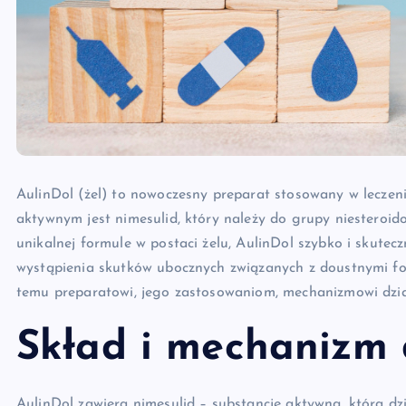
AulinDol (żel) to nowoczesny preparat stosowany w leczen
aktywnym jest nimesulid, który należy do grupy niesteroi
unikalnej formule w postaci żelu, AulinDol szybko i skutecz
wystąpienia skutków ubocznych związanych z doustnymi fo
temu preparatowi, jego zastosowaniom, mechanizmowi dzi
Skład i mechanizm 
AulinDol zawiera nimesulid – substancję aktywną, która dz