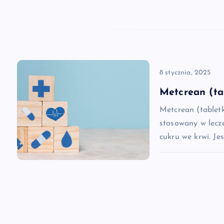
a
w
p
8 stycznia, 2025
Metcrean (ta
i
Metcrean (tablet
s
stosowany w lecz
cukru we krwi. Je
u