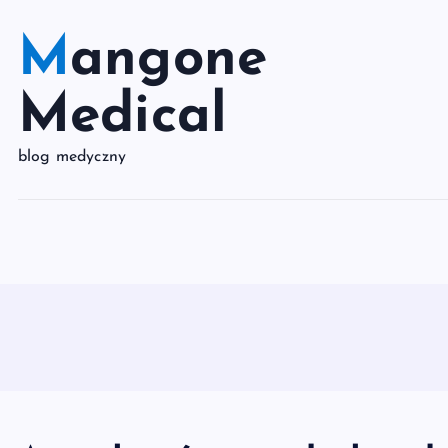
S
k
Mangone
i
p
Medical
t
o
blog medyczny
c
o
n
t
e
n
t