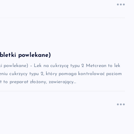
bletki powlekane)
ki powlekane) – Lek na cukrzycę typu 2 Metcrean to lek
eniu cukrzycy typu 2, który pomaga kontrolować poziom
st to preparat złożony, zawierający…