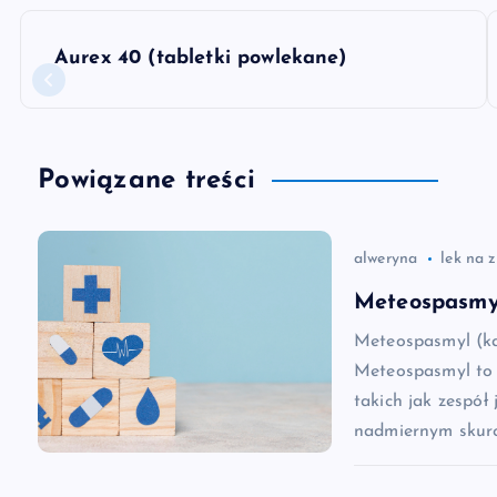
N
Aurex 40 (tabletki powlekane)
a
w
Powiązane treści
i
alweryna
lek na 
g
Meteospasmyl
a
Meteospasmyl (ka
Meteospasmyl to 
c
takich jak zespół 
nadmiernym skurc
j