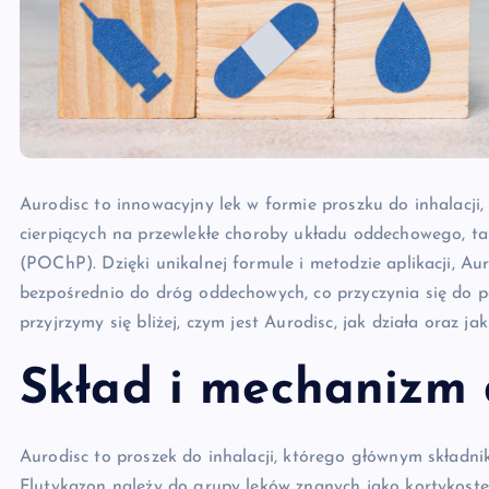
Aurodisc to innowacyjny lek w formie proszku do inhalacji,
cierpiących na przewlekłe choroby układu oddechowego, ta
(POChP). Dzięki unikalnej formule i metodzie aplikacji, Au
bezpośrednio do dróg oddechowych, co przyczynia się do p
przyjrzymy się bliżej, czym jest Aurodisc, jak działa oraz ja
Skład i mechanizm 
Aurodisc to proszek do inhalacji, którego głównym składni
Flutykazon należy do grupy leków znanych jako kortykostero