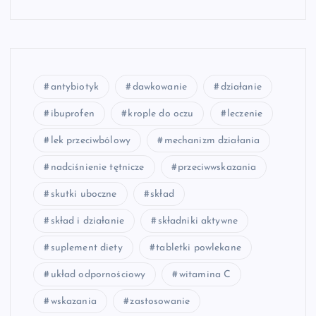
antybiotyk
dawkowanie
działanie
ibuprofen
krople do oczu
leczenie
lek przeciwbólowy
mechanizm działania
nadciśnienie tętnicze
przeciwwskazania
skutki uboczne
skład
skład i działanie
składniki aktywne
suplement diety
tabletki powlekane
układ odpornościowy
witamina C
wskazania
zastosowanie