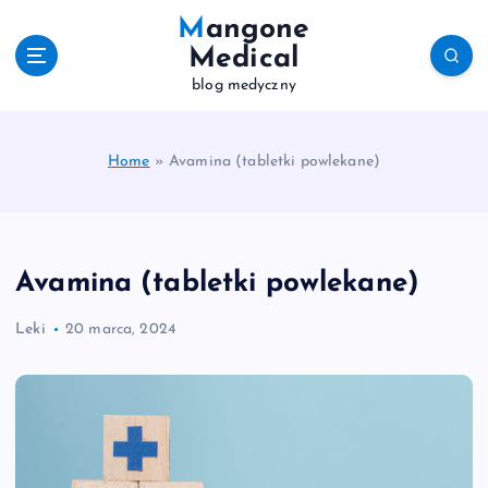
S
Mangone
k
Medical
i
blog medyczny
p
t
o
c
Home
»
Avamina (tabletki powlekane)
o
n
t
e
Avamina (tabletki powlekane)
n
t
Leki
20 marca, 2024