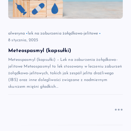
w
p
i
alweryna
lek na zaburzenia żołądkowo-jelitowe
8 stycznia, 2025
s
Meteospasmyl (kapsułki)
Meteospasmyl (kapsułki) – Lek na zaburzenia żołądkowo-
u
jelitowe Meteospasmyl to lek stosowany w leczeniu zaburzeń
żołądkowo-jelitowych, takich jak zespół jelita drażliwego
(IBS) oraz inne dolegliwości związane z nadmiernym
skurczem mięśni gładkich…