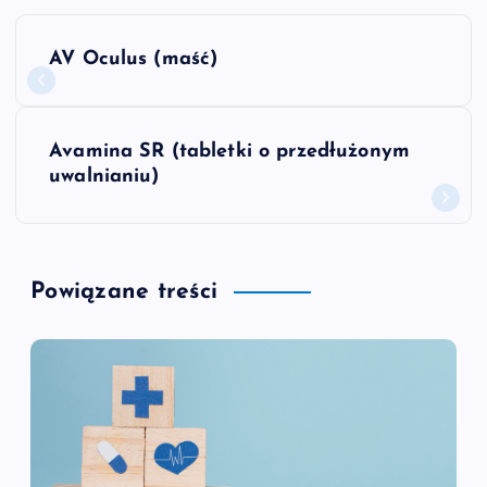
N
AV Oculus (maść)
a
w
Avamina SR (tabletki o przedłużonym
uwalnianiu)
i
g
Powiązane treści
a
c
j
a