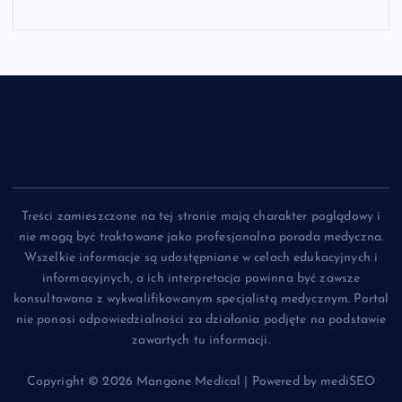
Treści zamieszczone na tej stronie mają charakter poglądowy i
nie mogą być traktowane jako profesjonalna porada medyczna.
Wszelkie informacje są udostępniane w celach edukacyjnych i
informacyjnych, a ich interpretacja powinna być zawsze
konsultowana z wykwalifikowanym specjalistą medycznym. Portal
nie ponosi odpowiedzialności za działania podjęte na podstawie
zawartych tu informacji.
Copyright © 2026 Mangone Medical | Powered by mediSEO