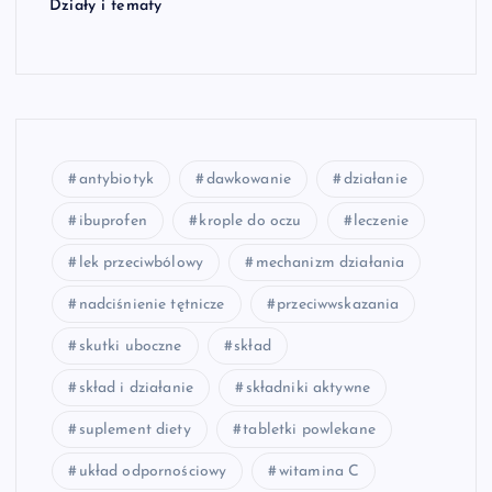
Działy i tematy
antybiotyk
dawkowanie
działanie
ibuprofen
krople do oczu
leczenie
lek przeciwbólowy
mechanizm działania
nadciśnienie tętnicze
przeciwwskazania
skutki uboczne
skład
skład i działanie
składniki aktywne
suplement diety
tabletki powlekane
układ odpornościowy
witamina C