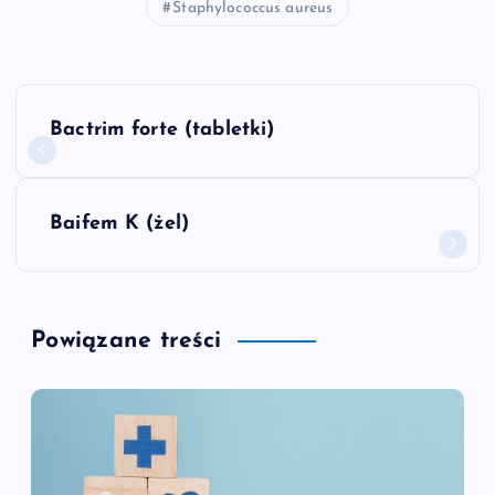
Staphylococcus aureus
N
Bactrim forte (tabletki)
a
w
Baifem K (żel)
i
g
Powiązane treści
a
c
j