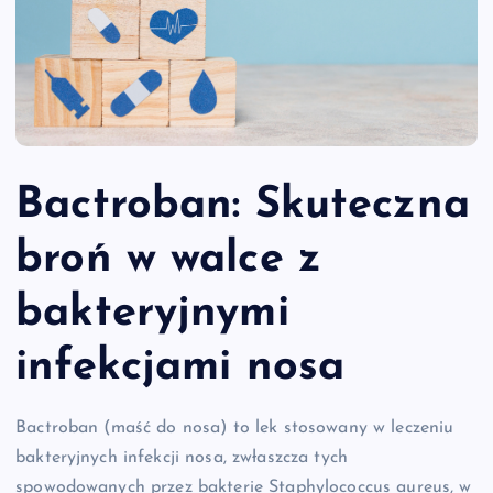
Bactroban: Skuteczna
broń w walce z
bakteryjnymi
infekcjami nosa
Bactroban (maść do nosa) to lek stosowany w leczeniu
bakteryjnych infekcji nosa, zwłaszcza tych
spowodowanych przez bakterie Staphylococcus aureus, w