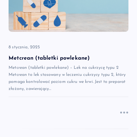
a
w
p
8 stycznia, 2025
i
Metcrean (tabletki powlekane)
Metcrean (tabletki powlekane) – Lek na cukrzycę typu 2
s
Metcrean to lek stosowany w leczeniu cukrzycy typu 2, który
pomaga kontrolować poziom cukru we krwi. Jest to preparat
u
złożony, zawierający…