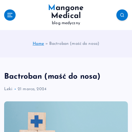
S
Mangone
k
Medical
i
blog medyczny
p
t
o
c
Home
»
Bactroban (maść do nosa)
o
n
t
e
Bactroban (maść do nosa)
n
t
Leki
21 marca, 2024