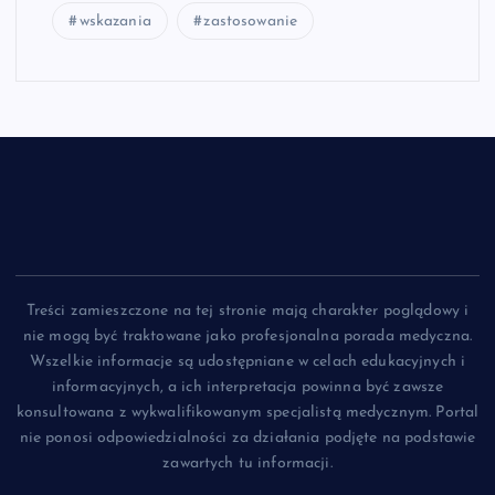
wskazania
zastosowanie
Treści zamieszczone na tej stronie mają charakter poglądowy i
nie mogą być traktowane jako profesjonalna porada medyczna.
Wszelkie informacje są udostępniane w celach edukacyjnych i
informacyjnych, a ich interpretacja powinna być zawsze
konsultowana z wykwalifikowanym specjalistą medycznym. Portal
nie ponosi odpowiedzialności za działania podjęte na podstawie
zawartych tu informacji.