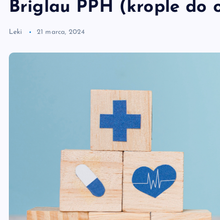
Briglau PPH (krople do o
Leki
21 marca, 2024