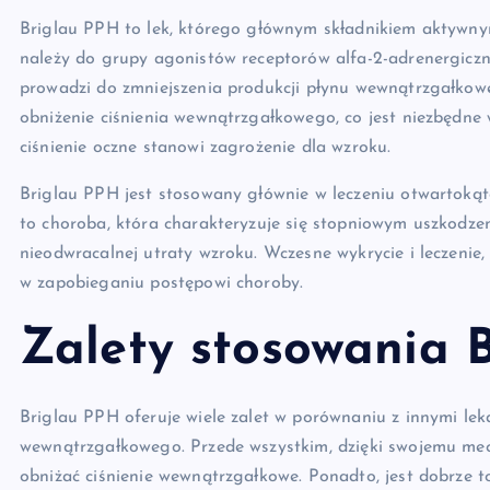
Briglau PPH to lek, którego głównym składnikiem aktywny
należy do grupy agonistów receptorów alfa-2-adrenergiczny
prowadzi do zmniejszenia produkcji płynu wewnątrzgałkowe
obniżenie ciśnienia wewnątrzgałkowego, co jest niezbędne 
ciśnienie oczne stanowi zagrożenie dla wzroku.
Briglau PPH jest stosowany głównie w leczeniu otwartokąt
to choroba, która charakteryzuje się stopniowym uszkodz
nieodwracalnej utraty wzroku. Wczesne wykrycie i leczenie
w zapobieganiu postępowi choroby.
Zalety stosowania 
Briglau PPH oferuje wiele zalet w porównaniu z innymi lek
wewnątrzgałkowego. Przede wszystkim, dzięki swojemu mech
obniżać ciśnienie wewnątrzgałkowe. Ponadto, jest dobrze t