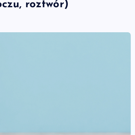
czu, roztwór)