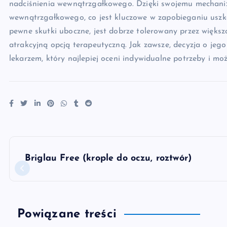
nadciśnienia wewnątrzgałkowego. Dzięki swojemu mechanizm
wewnątrzgałkowego, co jest kluczowe w zapobieganiu u
pewne skutki uboczne, jest dobrze tolerowany przez większo
atrakcyjną opcją terapeutyczną. Jak zawsze, decyzja o je
lekarzem, który najlepiej oceni indywidualne potrzeby i możl
N
Briglau Free (krople do oczu, roztwór)
a
w
Powiązane treści