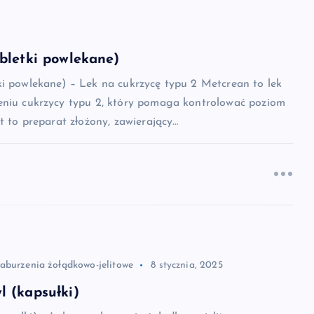
bletki powlekane)
ki powlekane) – Lek na cukrzycę typu 2 Metcrean to lek
eniu cukrzycy typu 2, który pomaga kontrolować poziom
st to preparat złożony, zawierający…
zaburzenia żołądkowo-jelitowe
8 stycznia, 2025
 (kapsułki)