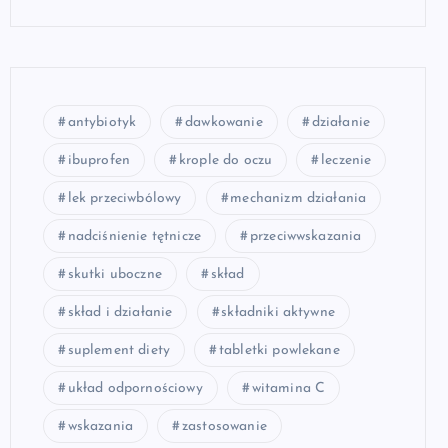
antybiotyk
dawkowanie
działanie
ibuprofen
krople do oczu
leczenie
lek przeciwbólowy
mechanizm działania
nadciśnienie tętnicze
przeciwwskazania
skutki uboczne
skład
skład i działanie
składniki aktywne
suplement diety
tabletki powlekane
układ odpornościowy
witamina C
wskazania
zastosowanie