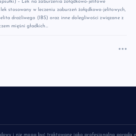
psułki) – Lek na zaburzenia żołądkowo-jelitowe
lek stosowany w leczeniu zaburzeń żołądkowo-jelitowych,
jelita drażliwego (IBS) oraz inne dolegliwości związane z
zem mięśni gładkich…
lądowy i nie mogą być traktowane jako profesjonalna porada 