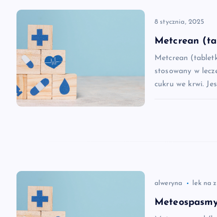
i
8 stycznia, 2025
g
Metcrean (ta
a
Metcrean (tablet
stosowany w lecz
c
cukru we krwi. Je
j
a
w
alweryna
lek na 
p
Meteospasmyl