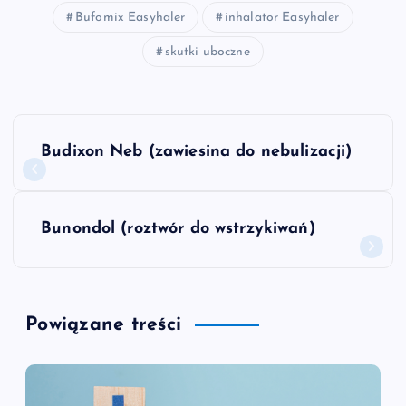
Bufomix Easyhaler
inhalator Easyhaler
skutki uboczne
N
Budixon Neb (zawiesina do nebulizacji)
a
w
Bunondol (roztwór do wstrzykiwań)
i
g
Powiązane treści
a
c