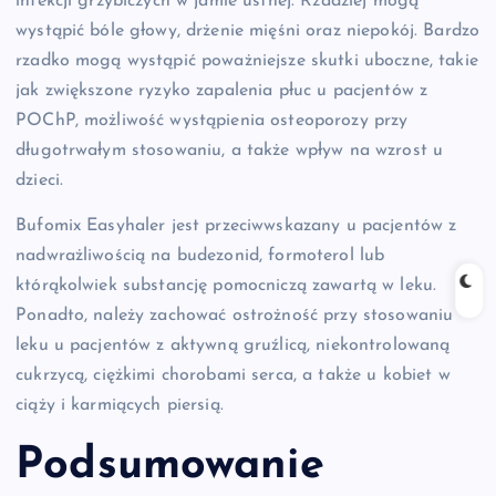
infekcji grzybiczych w jamie ustnej. Rzadziej mogą
wystąpić bóle głowy, drżenie mięśni oraz niepokój. Bardzo
rzadko mogą wystąpić poważniejsze skutki uboczne, takie
jak zwiększone ryzyko zapalenia płuc u pacjentów z
POChP, możliwość wystąpienia osteoporozy przy
długotrwałym stosowaniu, a także wpływ na wzrost u
dzieci.
Bufomix Easyhaler jest przeciwwskazany u pacjentów z
nadwrażliwością na budezonid, formoterol lub
którąkolwiek substancję pomocniczą zawartą w leku.
Ponadto, należy zachować ostrożność przy stosowaniu
leku u pacjentów z aktywną gruźlicą, niekontrolowaną
cukrzycą, ciężkimi chorobami serca, a także u kobiet w
ciąży i karmiących piersią.
Podsumowanie