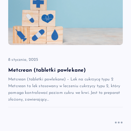
j
a
w
p
8 stycznia, 2025
i
Metcrean (tabletki powlekane)
Metcrean (tabletki powlekane) – Lek na cukrzycę typu 2
s
Metcrean to lek stosowany w leczeniu cukrzycy typu 2, który
pomaga kontrolować poziom cukru we krwi. Jest to preparat
u
złożony, zawierający…