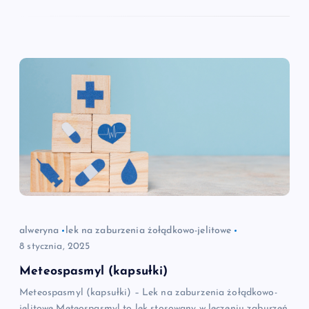
alweryna
lek na zaburzenia żołądkowo-jelitowe
8 stycznia, 2025
Meteospasmyl (kapsułki)
Meteospasmyl (kapsułki) – Lek na zaburzenia żołądkowo-
jelitowe Meteospasmyl to lek stosowany w leczeniu zaburzeń