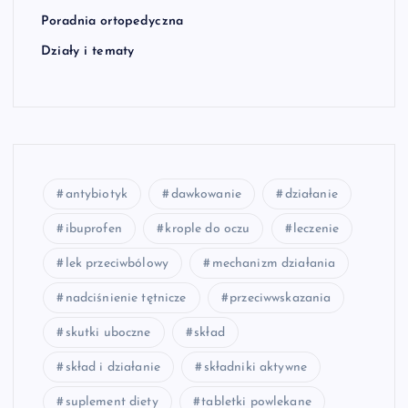
Poradnia ortopedyczna
Działy i tematy
antybiotyk
dawkowanie
działanie
ibuprofen
krople do oczu
leczenie
lek przeciwbólowy
mechanizm działania
nadciśnienie tętnicze
przeciwwskazania
skutki uboczne
skład
skład i działanie
składniki aktywne
suplement diety
tabletki powlekane