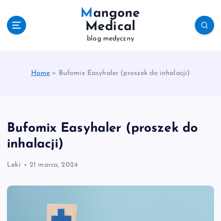
S
Mangone
k
Medical
i
blog medyczny
p
t
o
c
Home
»
Bufomix Easyhaler (proszek do inhalacji)
o
n
t
e
Bufomix Easyhaler (proszek do
n
t
inhalacji)
Leki
21 marca, 2024