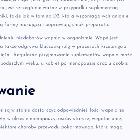
co jest szczególnie ważne w przypadku suplementacji.
niki, takie jak witamina D3, która wspomaga wchłanianie
ją formę musującą i poprawiają smak preparatu.
łnieniu niedoborów wapnia w organizmie. Wapń jest
a także odgrywa kluczową rolę w procesach krzepnięcia
mięśni. Regularne przyjmowanie suplementów wapnia może
 podeszłym wieku, u kobiet po menopauzie oraz u osób z
wanie
e są w stanie dostarczyć odpowiedniej ilości wapnia ze
ety w okresie menopauzy, osoby starsze, wegetarianie,
a niektóre choroby przewodu pokarmowego, które mogą