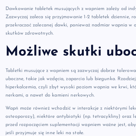
Dawkowanie tabletek musujących z wapniem zależy od indyw
Zazwyczaj zaleca się przyjmowanie 1-2 tabletek dziennie, 
przekraczać zalecanej dawki, ponieważ nadmiar wapnia w 
skutków zdrowotnych.
Możliwe skutki uboc
Tabletki musujące z wapniem są zazwyczaj dobrze tolerowa
uboczne, takie jak wzdęcia, zaparcia lub biegunka. Rzadzie
hiperkalcemia, czyli zbyt wysoki poziom wapnia we krwi, k
nerkami, a nawet do kamieni nerkowych.
Wapń może również wchodzić w interakcje z niektórymi leka
osteoporozy), niektóre antybiotyki (np. tetracykliny) oraz
przed rozpoczęciem suplementacji wapniem ważne jest, aby
jeśli przyjmuje się inne leki na stałe.