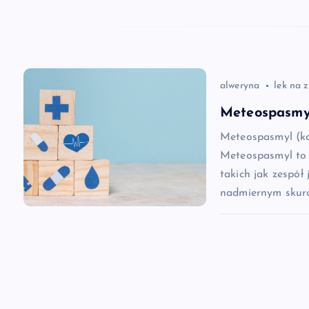
w
p
i
alweryna
lek na 
s
Meteospasmyl
Meteospasmyl (ka
u
Meteospasmyl to 
takich jak zespół 
nadmiernym skurc