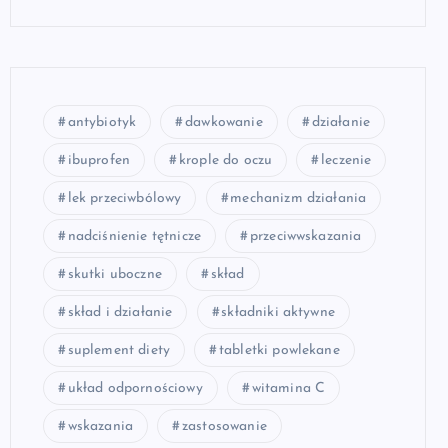
antybiotyk
dawkowanie
działanie
ibuprofen
krople do oczu
leczenie
lek przeciwbólowy
mechanizm działania
nadciśnienie tętnicze
przeciwwskazania
skutki uboczne
skład
skład i działanie
składniki aktywne
suplement diety
tabletki powlekane
układ odpornościowy
witamina C
wskazania
zastosowanie