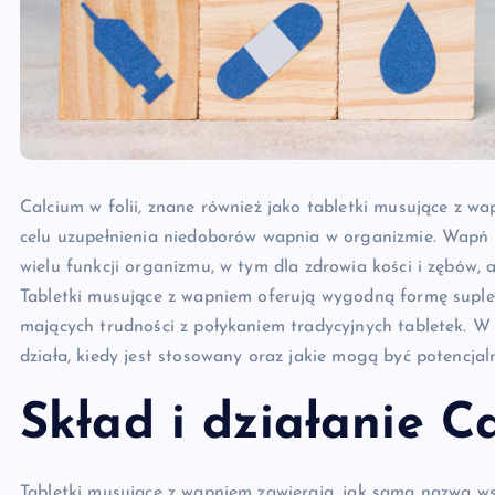
Calcium w folii, znane również jako tabletki musujące z w
celu uzupełnienia niedoborów wapnia w organizmie. Wapń 
wielu funkcji organizmu, w tym dla zdrowia kości i zębów,
Tabletki musujące z wapniem oferują wygodną formę suplem
mających trudności z połykaniem tradycyjnych tabletek. W ty
działa, kiedy jest stosowany oraz jakie mogą być potencjaln
Skład i działanie Ca
Tabletki musujące z wapniem zawierają, jak sama nazwa ws