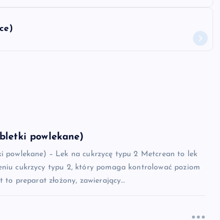
ce)
bletki powlekane)
ki powlekane) – Lek na cukrzycę typu 2 Metcrean to lek
eniu cukrzycy typu 2, który pomaga kontrolować poziom
st to preparat złożony, zawierający…