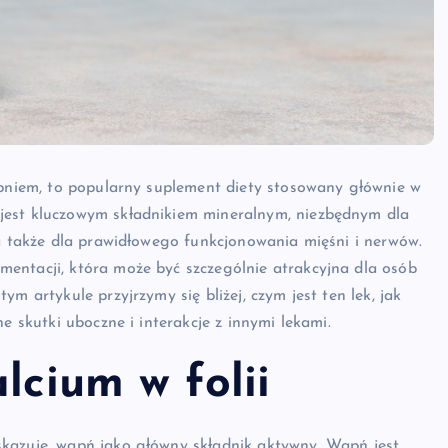
apniem, to popularny suplement diety stosowany głównie w
jest kluczowym składnikiem mineralnym, niezbędnym dla
 a także dla prawidłowego funkcjonowania mięśni i nerwów.
entacji, która może być szczególnie atrakcyjna dla osób
m artykule przyjrzymy się bliżej, czym jest ten lek, jak
e skutki uboczne i interakcje z innymi lekami.
lcium w folii
kazuje, wapń jako główny składnik aktywny. Wapń jest