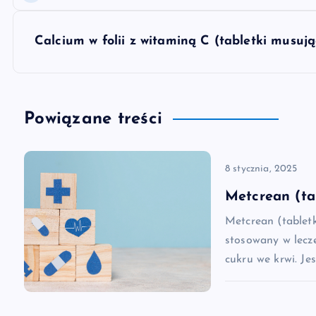
a
w
Calcium w folii z witaminą C (tabletki musują
i
g
Powiązane treści
a
8 stycznia, 2025
c
Metcrean (ta
Metcrean (tablet
j
stosowany w lecz
cukru we krwi. Je
a