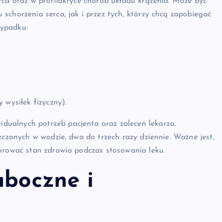
rca oraz w profilaktyce chorób układu krążenia. Może być
schorzenia serca, jak i przez tych, którzy chcą zapobiegać
zypadku:
 wysiłek fizyczny).
ualnych potrzeb pacjenta oraz zaleceń lekarza.
zczonych w wodzie, dwa do trzech razy dziennie. Ważne jest,
torować stan zdrowia podczas stosowania leku.
uboczne i