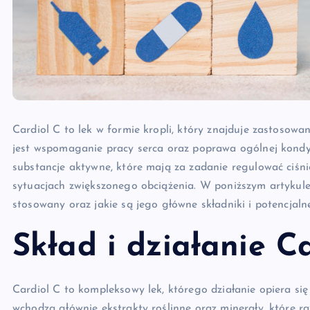
Cardiol C to lek w formie kropli, który znajduje zastosow
jest wspomaganie pracy serca oraz poprawa ogólnej kondy
substancje aktywne, które mają za zadanie regulować ciśni
sytuacjach zwiększonego obciążenia. W poniższym artykule pr
stosowany oraz jakie są jego główne składniki i potencjaln
Skład i działanie C
Cardiol C to kompleksowy lek, którego działanie opiera się
wchodzą głównie ekstrakty roślinne oraz minerały, które r