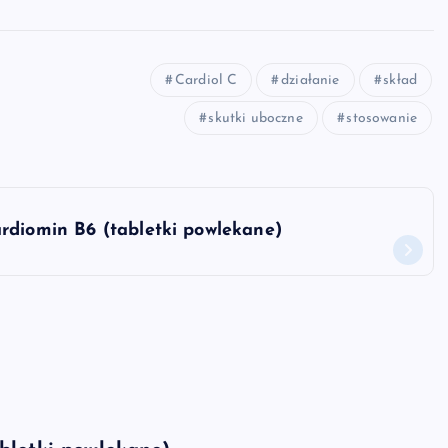
Cardiol C
działanie
skład
skutki uboczne
stosowanie
rdiomin B6 (tabletki powlekane)