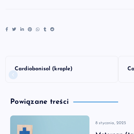
N
Cardiobonisol (krople)
Ca
a
w
Powiązane treści
i
8 stycznia, 2025
g