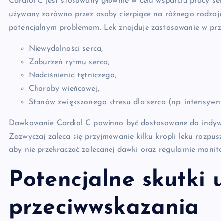
Cardiol C jest stosowany głównie w celu wsparcia pracy se
używany zarówno przez osoby cierpiące na różnego rodzaju 
potencjalnym problemom. Lek znajduje zastosowanie w pr
Niewydolności serca,
Zaburzeń rytmu serca,
Nadciśnienia tętniczego,
Choroby wieńcowej,
Stanów zwiększonego stresu dla serca (np. intensywny
Dawkowanie Cardiol C powinno być dostosowane do indywid
Zazwyczaj zaleca się przyjmowanie kilku kropli leku rozpus
aby nie przekraczać zalecanej dawki oraz regularnie moni
Potencjalne skutki 
przeciwwskazania