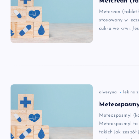
Metcrean (ta
a
Metcrean (tablet
stosowany w lecz
c
cukru we krwi. Je
j
a
w
alweryna
lek na 
p
Meteospasmyl
i
Meteospasmyl (ka
Meteospasmyl to 
s
takich jak zespół 