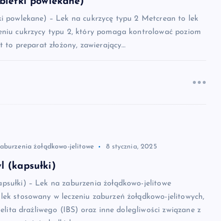
bletki powlekane)
ki powlekane) – Lek na cukrzycę typu 2 Metcrean to lek
eniu cukrzycy typu 2, który pomaga kontrolować poziom
st to preparat złożony, zawierający…
zaburzenia żołądkowo-jelitowe
8 stycznia, 2025
 (kapsułki)
psułki) – Lek na zaburzenia żołądkowo-jelitowe
lek stosowany w leczeniu zaburzeń żołądkowo-jelitowych,
jelita drażliwego (IBS) oraz inne dolegliwości związane z