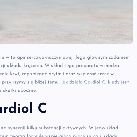
anie w terapii sercowo-naczyniowej. Jego głównym zadaniem
cji układu krążenia. W skład tego preparatu wchodzą
enie krwi, zapobiegać arytmii oraz wspierać serce w
zyjrzymy się bliżej temu, jak działa Cardiol C, kiedy jest
e skutki uboczne.
ardiol C
 na synergii kilku substancji aktywnych. W jego skład
azem tworzą formułę wspierającą pracę serca i układu