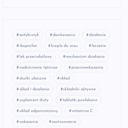
antybiotyk
dawkowanie
działanie
ibuprofen
krople do oczu
leczenie
lek przeciwbólowy
mechanizm działania
nadciśnienie tętnicze
przeciwwskazania
skutki uboczne
skład
skład i działanie
składniki aktywne
suplement diety
tabletki powlekane
układ odpornościowy
witamina C
wskazania
zastosowanie