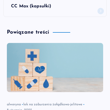
w
CC Max (kapsułki)
i
g
Powiązane treści
a
c
j
a
w
p
alweryna
lek na zaburzenia żołądkowo-jelitowe