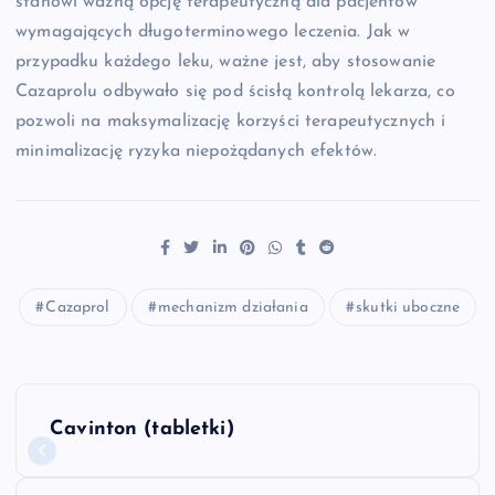
stanowi ważną opcję terapeutyczną dla pacjentów
wymagających długoterminowego leczenia. Jak w
przypadku każdego leku, ważne jest, aby stosowanie
Cazaprolu odbywało się pod ścisłą kontrolą lekarza, co
pozwoli na maksymalizację korzyści terapeutycznych i
minimalizację ryzyka niepożądanych efektów.
Cazaprol
mechanizm działania
skutki uboczne
N
Cavinton (tabletki)
a