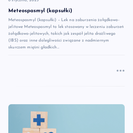
i
8 stycznia, 2025
Meteospasmyl (kapsułki)
s
Meteospasmyl (kapsułki) – Lek na zaburzenia żołądkowo-
jelitowe Meteospasmyl to lek stosowany w leczeniu zaburzeń
u
żołądkowo-jelitowych, takich jak zespół jelita drażliwego
(IBS) oraz inne dolegliwości związane z nadmiernym
skurczem mięśni gładkich…