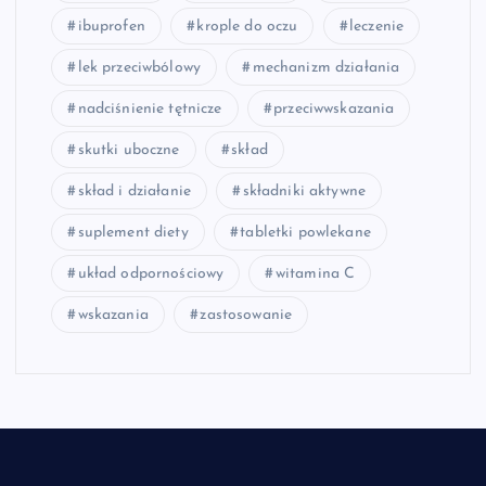
ibuprofen
krople do oczu
leczenie
lek przeciwbólowy
mechanizm działania
nadciśnienie tętnicze
przeciwwskazania
skutki uboczne
skład
skład i działanie
składniki aktywne
suplement diety
tabletki powlekane
układ odpornościowy
witamina C
wskazania
zastosowanie