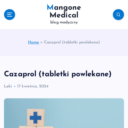
S
Mangone
k
Medical
i
blog medyczny
p
t
o
c
Home
»
Cazaprol (tabletki powlekane)
o
n
t
e
Cazaprol (tabletki powlekane)
n
t
Leki
17 kwietnia, 2024