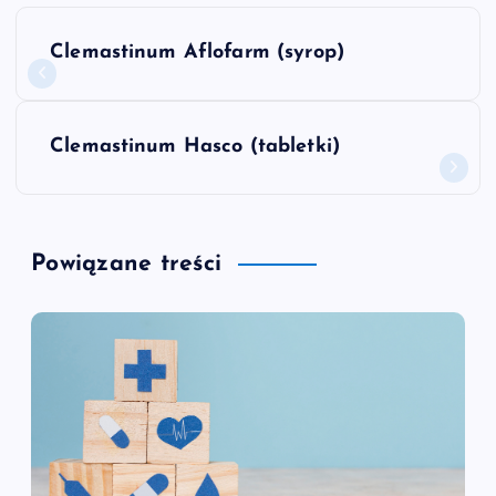
N
Clemastinum Aflofarm (syrop)
a
w
Clemastinum Hasco (tabletki)
i
g
Powiązane treści
a
c
j
a