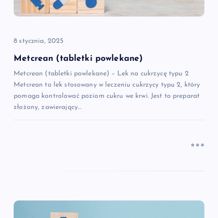
w
p
8 stycznia, 2025
i
Metcrean (tabletki powlekane)
Metcrean (tabletki powlekane) – Lek na cukrzycę typu 2
s
Metcrean to lek stosowany w leczeniu cukrzycy typu 2, który
pomaga kontrolować poziom cukru we krwi. Jest to preparat
u
złożony, zawierający…