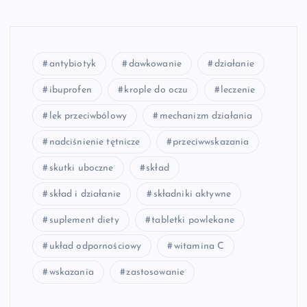
antybiotyk
dawkowanie
działanie
ibuprofen
krople do oczu
leczenie
lek przeciwbólowy
mechanizm działania
nadciśnienie tętnicze
przeciwwskazania
skutki uboczne
skład
skład i działanie
składniki aktywne
suplement diety
tabletki powlekane
układ odpornościowy
witamina C
wskazania
zastosowanie