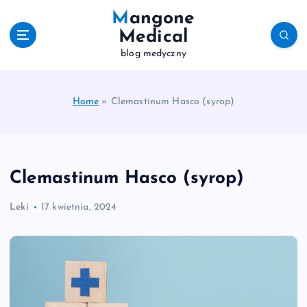
S
Mangone
k
Medical
i
blog medyczny
p
t
o
c
Home
»
Clemastinum Hasco (syrop)
o
n
t
e
Clemastinum Hasco (syrop)
n
t
Leki
17 kwietnia, 2024