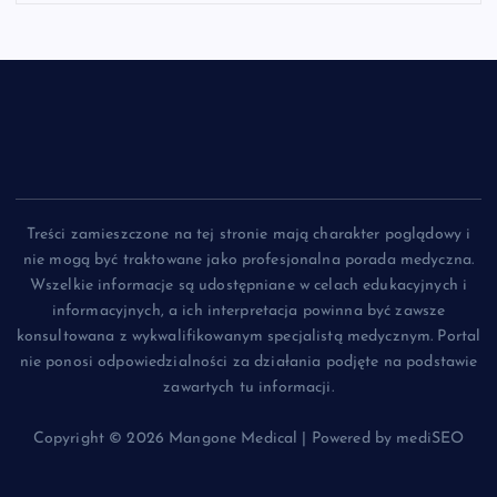
Treści zamieszczone na tej stronie mają charakter poglądowy i
nie mogą być traktowane jako profesjonalna porada medyczna.
Wszelkie informacje są udostępniane w celach edukacyjnych i
informacyjnych, a ich interpretacja powinna być zawsze
konsultowana z wykwalifikowanym specjalistą medycznym. Portal
nie ponosi odpowiedzialności za działania podjęte na podstawie
zawartych tu informacji.
Copyright © 2026 Mangone Medical | Powered by mediSEO