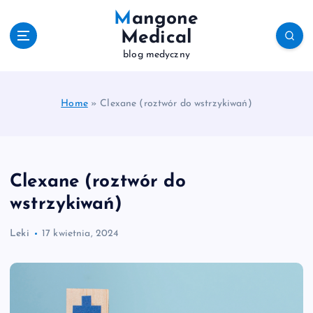
S
Mangone
k
Medical
i
blog medyczny
p
t
o
c
Home
»
Clexane (roztwór do wstrzykiwań)
o
n
t
e
Clexane (roztwór do
n
t
wstrzykiwań)
Leki
17 kwietnia, 2024