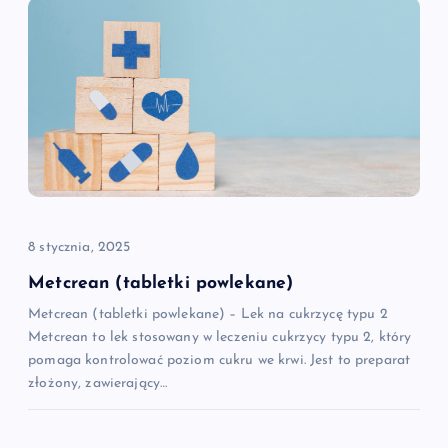
c
j
a
w
p
i
8 stycznia, 2025
Metcrean (tabletki powlekane)
s
Metcrean (tabletki powlekane) – Lek na cukrzycę typu 2
Metcrean to lek stosowany w leczeniu cukrzycy typu 2, który
u
pomaga kontrolować poziom cukru we krwi. Jest to preparat
złożony, zawierający…