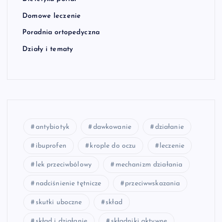
Domowe leczenie
Poradnia ortopedyczna
Działy i tematy
antybiotyk
dawkowanie
działanie
ibuprofen
krople do oczu
leczenie
lek przeciwbólowy
mechanizm działania
nadciśnienie tętnicze
przeciwwskazania
skutki uboczne
skład
skład i działanie
składniki aktywne