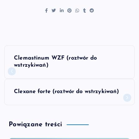
N
Clemastinum WZF (roztwór do
a
wstrzykiwań)
w
Clexane forte (roztwór do wstrzykiwań)
i
g
Powiązane treści
a