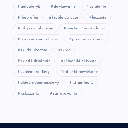
antybiotyk
dawkowanie
działanie
ibuprofen
krople do oczu
leczenie
lek przeciwbólowy
mechanizm działania
nadciśnienie tętnicze
przeciwwskazania
skutki uboczne
skład
skład i działanie
składniki aktywne
suplement diety
tabletki powlekane
układ odpornościowy
witamina C
wskazania
zastosowanie