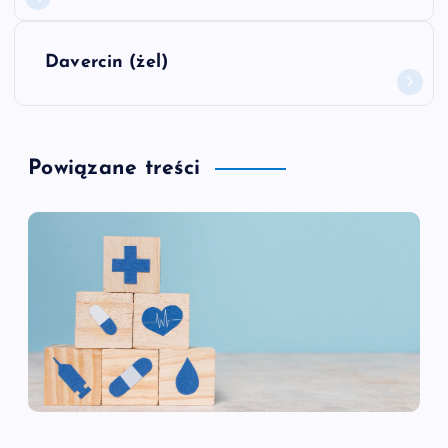
a
w
Davercin (żel)
i
g
Powiązane treści
a
c
j
a
w