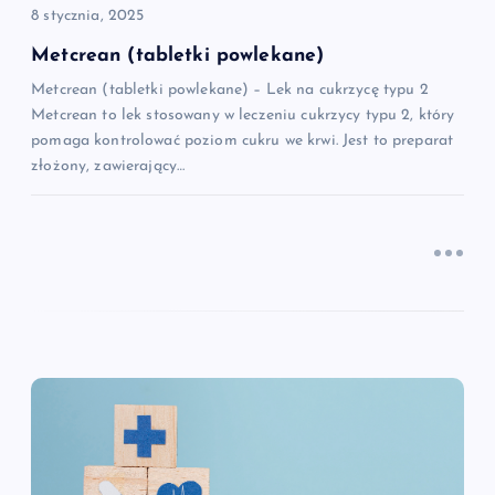
p
8 stycznia, 2025
i
Metcrean (tabletki powlekane)
Metcrean (tabletki powlekane) – Lek na cukrzycę typu 2
s
Metcrean to lek stosowany w leczeniu cukrzycy typu 2, który
pomaga kontrolować poziom cukru we krwi. Jest to preparat
u
złożony, zawierający…