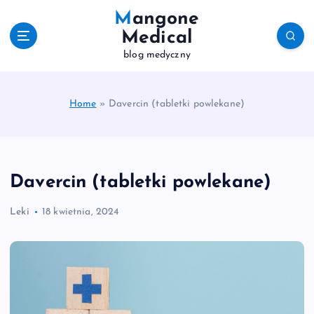
S
Mangone
k
Medical
i
blog medyczny
p
t
o
c
Home
»
Davercin (tabletki powlekane)
o
n
t
e
Davercin (tabletki powlekane)
n
t
Leki
18 kwietnia, 2024