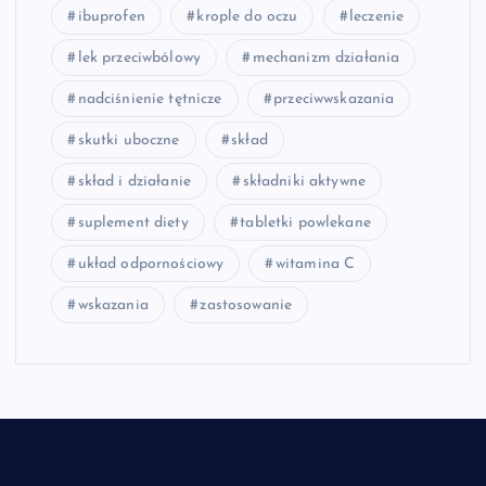
ibuprofen
krople do oczu
leczenie
lek przeciwbólowy
mechanizm działania
nadciśnienie tętnicze
przeciwwskazania
skutki uboczne
skład
skład i działanie
składniki aktywne
suplement diety
tabletki powlekane
układ odpornościowy
witamina C
wskazania
zastosowanie