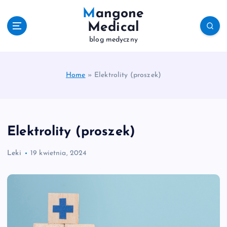
S
Mangone
k
Medical
i
blog medyczny
p
t
o
c
Home
»
Elektrolity (proszek)
o
n
t
e
Elektrolity (proszek)
n
t
Leki
19 kwietnia, 2024