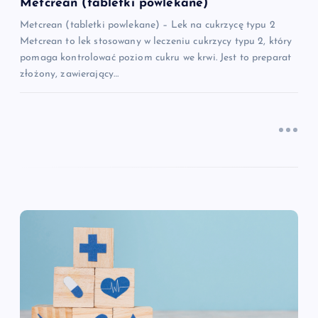
s
Metcrean (tabletki powlekane)
Metcrean (tabletki powlekane) – Lek na cukrzycę typu 2
u
Metcrean to lek stosowany w leczeniu cukrzycy typu 2, który
pomaga kontrolować poziom cukru we krwi. Jest to preparat
złożony, zawierający…