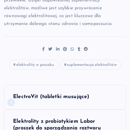
przewlekłe. Dzięki odpowiedniej suplementacji
elektrolitów, możliwe jest szybkie przywrócenie
równowagi elektrolitowej, co jest kluczowe dla
utrzymania dobrego stanu zdrowia i samopoczucia.
elektrolity w proszku
suplementacja elektrolitów
N
ElectroVit (tabletki musujące)
a
w
Elektrolity z probiotykiem Labor
(proszek do sporządzania roztworu