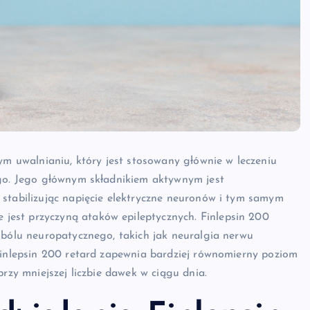
ym uwalnianiu, który jest stosowany głównie w leczeniu
ego. Jego głównym składnikiem aktywnym jest
 stabilizując napięcie elektryczne neuronów i tym samym
est przyczyną ataków epileptycznych. Finlepsin 200
 bólu neuropatycznego, takich jak neuralgia nerwu
 Finlepsin 200 retard zapewnia bardziej równomierny poziom
przy mniejszej liczbie dawek w ciągu dnia.