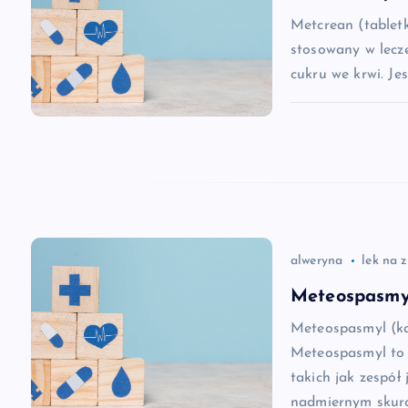
a
Metcrean (tablet
stosowany w lecz
c
cukru we krwi. Je
j
a
w
alweryna
lek na 
p
Meteospasmyl
i
Meteospasmyl (ka
Meteospasmyl to 
s
takich jak zespół 
nadmiernym skurc