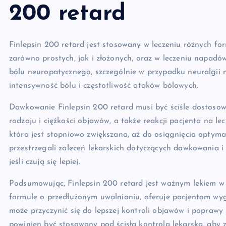
200 retard
Finlepsin 200 retard jest stosowany w leczeniu różnych fo
zarówno prostych, jak i złożonych, oraz w leczeniu napadów
bólu neuropatycznego, szczególnie w przypadku neuralgii 
intensywność bólu i częstotliwość ataków bólowych.
Dawkowanie Finlepsin 200 retard musi być ściśle dostosow
rodzaju i ciężkości objawów, a także reakcji pacjenta na lec
która jest stopniowo zwiększana, aż do osiągnięcia optymal
przestrzegali zaleceń lekarskich dotyczących dawkowania i 
jeśli czują się lepiej.
Podsumowując, Finlepsin 200 retard jest ważnym lekiem w t
formule o przedłużonym uwalnianiu, oferuje pacjentom wyg
może przyczynić się do lepszej kontroli objawów i poprawy j
powinien być stosowany pod ścisłą kontrolą lekarską, aby