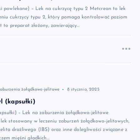
ki powlekane) – Lek na cukrzycę typu 2 Metcrean to lek
eniu cukrzycy typu 2, który pomaga kontrolować poziom
st to preparat złożony, zawierający…
zaburzenia żołądkowo-jelitowe
8 stycznia, 2025
 (kapsułki)
psułki) – Lek na zaburzenia żołądkowo-jelitowe
lek stosowany w leczeniu zaburzeń żołądkowo-jelitowych,
jelita drażliwego (IBS) oraz inne dolegliwości związane z
zem mięśni gładkich…