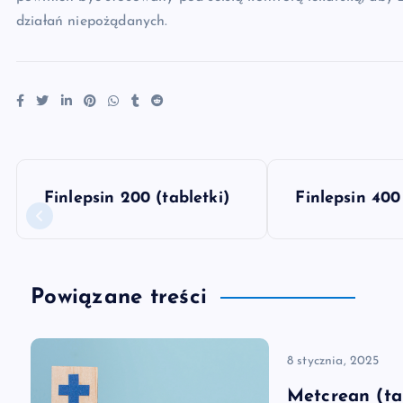
działań niepożądanych.
N
Finlepsin 200 (tabletki)
Finlepsin 400
a
w
Powiązane treści
i
8 stycznia, 2025
g
Metcrean (ta