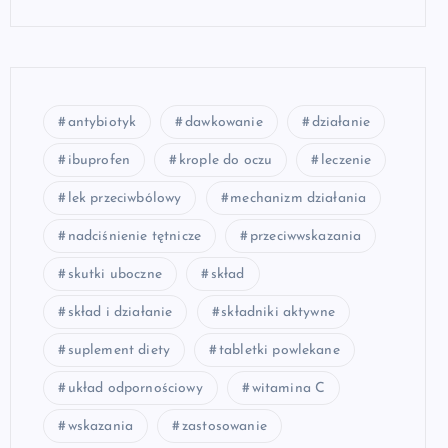
antybiotyk
dawkowanie
działanie
ibuprofen
krople do oczu
leczenie
lek przeciwbólowy
mechanizm działania
nadciśnienie tętnicze
przeciwwskazania
skutki uboczne
skład
skład i działanie
składniki aktywne
suplement diety
tabletki powlekane
układ odpornościowy
witamina C
wskazania
zastosowanie