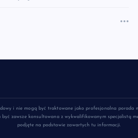
lądowy i nie mogą być traktowane jako profesjonalna porada 
na być zawsze konsultowana z wykwalifikowanym specjalistą me
podjęte na podstawie zawartych tu informacji.