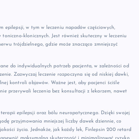
rm epilepsji, w tym w leczeniu napadów częściowych,
 toniczno-klonicznych. Jest również skuteczny w leczeniu
nerwu trójdzielnego, gdzie może znacząco zmniejszyć
ane do indywidualnych potrzeb pacjenta, w zależności od
zenie. Zazwyczaj leczenie rozpoczyna się od niskiej dawki,
nej kontroli objawów. Ważne jest, aby pacjenci ściśle
nie przerywali leczenia bez konsultacji z lekarzem, nawet
erapii epilepsji oraz bólu neuropatycznego. Dzięki swojej
odę przyjmowania mniejszej liczby dawek dziennie, co
akości życia. Jednakże, jak każdy lek, Finlepsin 200 retard
 zapewnić maksymalną skuteczność i minimalizować ryzyko