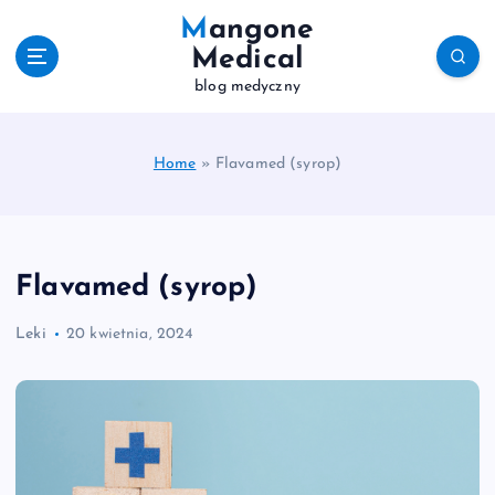
S
Mangone
k
Medical
i
blog medyczny
p
t
o
c
Home
»
Flavamed (syrop)
o
n
t
e
Flavamed (syrop)
n
t
Leki
20 kwietnia, 2024