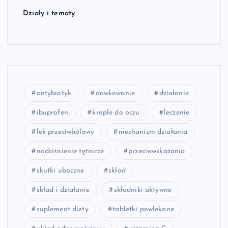
Działy i tematy
antybiotyk
dawkowanie
działanie
ibuprofen
krople do oczu
leczenie
lek przeciwbólowy
mechanizm działania
nadciśnienie tętnicze
przeciwwskazania
skutki uboczne
skład
skład i działanie
składniki aktywne
suplement diety
tabletki powlekane