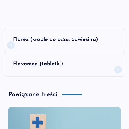
N
Flarex (krople do oczu, zawiesina)
a
w
Flavamed (tabletki)
i
g
Powiązane treści
a
c