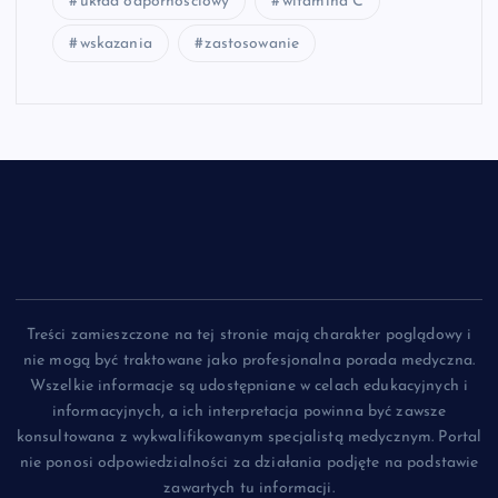
układ odpornościowy
witamina C
wskazania
zastosowanie
Treści zamieszczone na tej stronie mają charakter poglądowy i
nie mogą być traktowane jako profesjonalna porada medyczna.
Wszelkie informacje są udostępniane w celach edukacyjnych i
informacyjnych, a ich interpretacja powinna być zawsze
konsultowana z wykwalifikowanym specjalistą medycznym. Portal
nie ponosi odpowiedzialności za działania podjęte na podstawie
zawartych tu informacji.