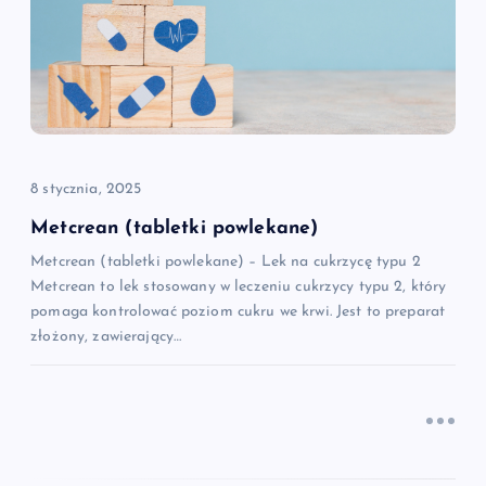
j
a
w
p
8 stycznia, 2025
i
Metcrean (tabletki powlekane)
Metcrean (tabletki powlekane) – Lek na cukrzycę typu 2
s
Metcrean to lek stosowany w leczeniu cukrzycy typu 2, który
pomaga kontrolować poziom cukru we krwi. Jest to preparat
u
złożony, zawierający…