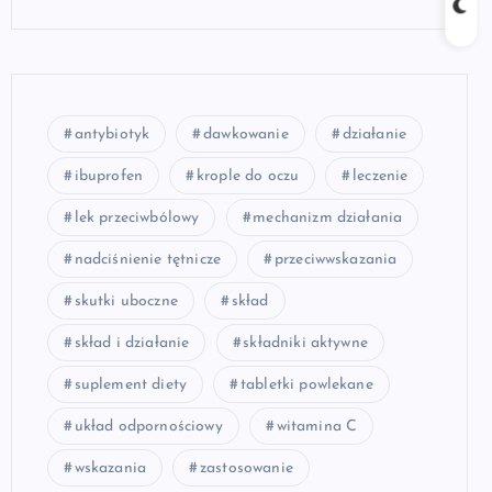
antybiotyk
dawkowanie
działanie
ibuprofen
krople do oczu
leczenie
lek przeciwbólowy
mechanizm działania
nadciśnienie tętnicze
przeciwwskazania
skutki uboczne
skład
skład i działanie
składniki aktywne
suplement diety
tabletki powlekane
układ odpornościowy
witamina C
wskazania
zastosowanie