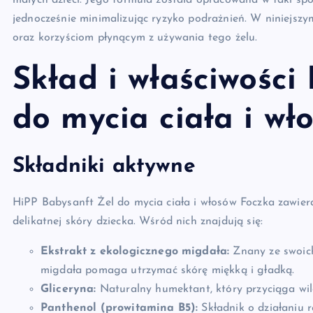
małych dzieci. Jego formuła została opracowana w taki sp
jednocześnie minimalizując ryzyko podrażnień. W niniejszym
oraz korzyściom płynącym z używania tego żelu.
Skład i właściwości
do mycia ciała i wł
Składniki aktywne
HiPP Babysanft Żel do mycia ciała i włosów Foczka zawiera
delikatnej skóry dziecka. Wśród nich znajdują się:
Ekstrakt z ekologicznego migdała:
Znany ze swoich 
migdała pomaga utrzymać skórę miękką i gładką.
Gliceryna:
Naturalny humektant, który przyciąga wilg
Panthenol (prowitamina B5):
Składnik o działaniu 