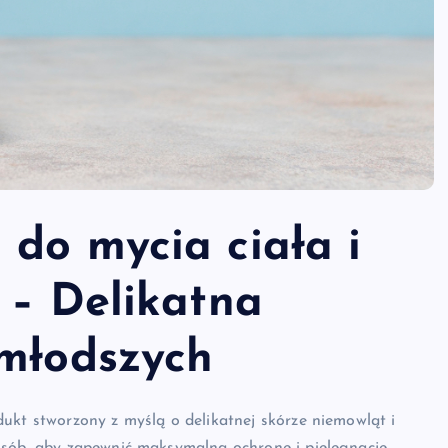
do mycia ciała i
 – Delikatna
jmłodszych
ukt stworzony z myślą o delikatnej skórze niemowląt i