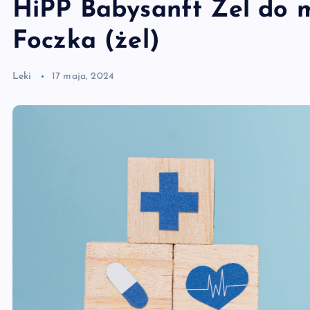
HiPP Babysanft Żel do m
Foczka (żel)
Leki
17 maja, 2024