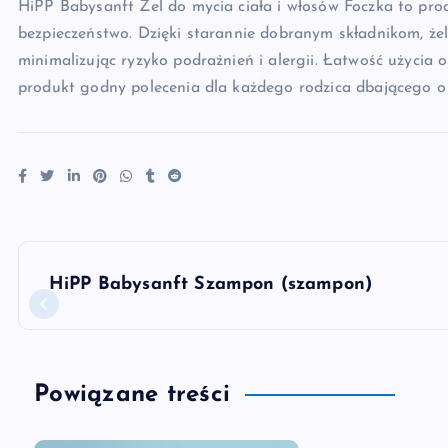
HiPP Babysanft Żel do mycia ciała i włosów Foczka to produ
bezpieczeństwo. Dzięki starannie dobranym składnikom, że
minimalizując ryzyko podrażnień i alergii. Łatwość użycia o
produkt godny polecenia dla każdego rodzica dbającego o 
N
HiPP Babysanft Szampon (szampon)
a
w
Powiązane treści
i