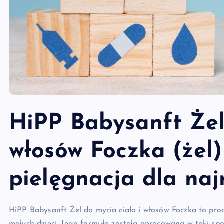
HiPP Babysanft Żel 
włosów Foczka (żel)
pielęgnacja dla na
HiPP Babysanft Żel do mycia ciała i włosów Foczka to prod