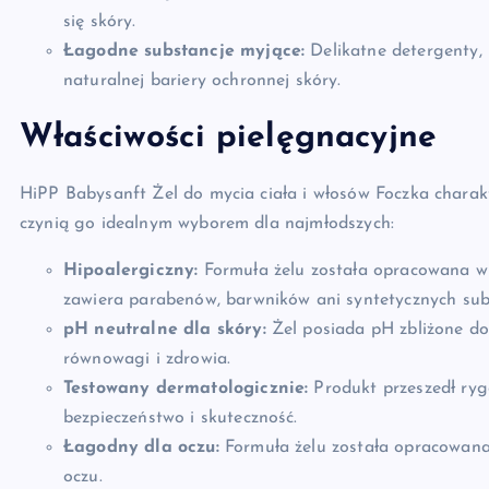
się skóry.
Łagodne substancje myjące:
Delikatne detergenty, k
naturalnej bariery ochronnej skóry.
Właściwości pielęgnacyjne
HiPP Babysanft Żel do mycia ciała i włosów Foczka charakt
czynią go idealnym wyborem dla najmłodszych:
Hipoalergiczny:
Formuła żelu została opracowana w t
zawiera parabenów, barwników ani syntetycznych sub
pH neutralne dla skóry:
Żel posiada pH zbliżone do
równowagi i zdrowia.
Testowany dermatologicznie:
Produkt przeszedł ryg
bezpieczeństwo i skuteczność.
Łagodny dla oczu:
Formuła żelu została opracowana 
oczu.