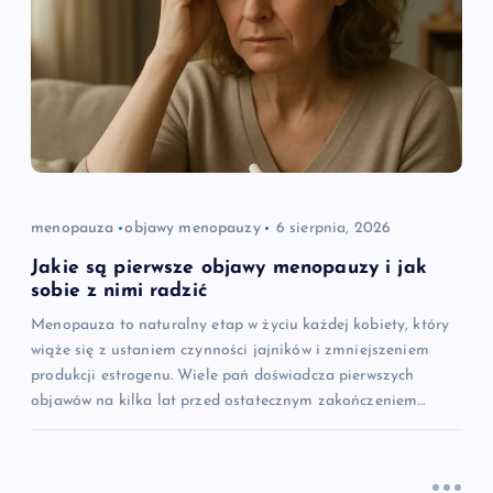
j
a
w
p
i
menopauza
objawy menopauzy
6 sierpnia, 2026
s
Jakie są pierwsze objawy menopauzy i jak
sobie z nimi radzić
u
Menopauza to naturalny etap w życiu każdej kobiety, który
wiąże się z ustaniem czynności jajników i zmniejszeniem
produkcji estrogenu. Wiele pań doświadcza pierwszych
objawów na kilka lat przed ostatecznym zakończeniem…