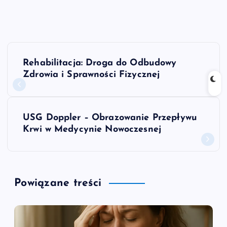
N
Rehabilitacja: Droga do Odbudowy
a
Zdrowia i Sprawności Fizycznej
w
USG Doppler – Obrazowanie Przepływu
i
Krwi w Medycynie Nowoczesnej
g
a
Powiązane treści
c