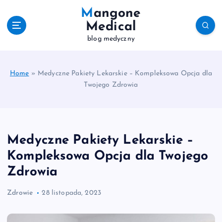
S
Mangone
k
Medical
i
blog medyczny
p
t
o
c
Home
»
Medyczne Pakiety Lekarskie – Kompleksowa Opcja dla
o
Twojego Zdrowia
n
t
e
n
Medyczne Pakiety Lekarskie –
t
Kompleksowa Opcja dla Twojego
Zdrowia
Zdrowie
28 listopada, 2023