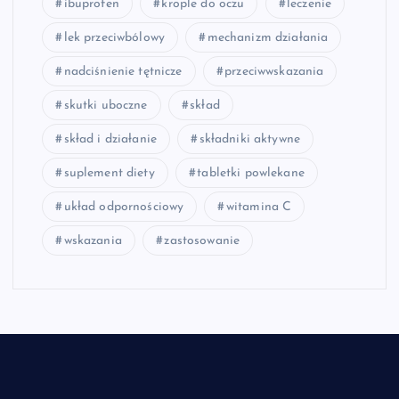
ibuprofen
krople do oczu
leczenie
lek przeciwbólowy
mechanizm działania
nadciśnienie tętnicze
przeciwwskazania
skutki uboczne
skład
skład i działanie
składniki aktywne
suplement diety
tabletki powlekane
układ odpornościowy
witamina C
wskazania
zastosowanie