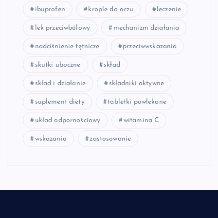
ibuprofen
krople do oczu
leczenie
lek przeciwbólowy
mechanizm działania
nadciśnienie tętnicze
przeciwwskazania
skutki uboczne
skład
skład i działanie
składniki aktywne
suplement diety
tabletki powlekane
układ odpornościowy
witamina C
wskazania
zastosowanie