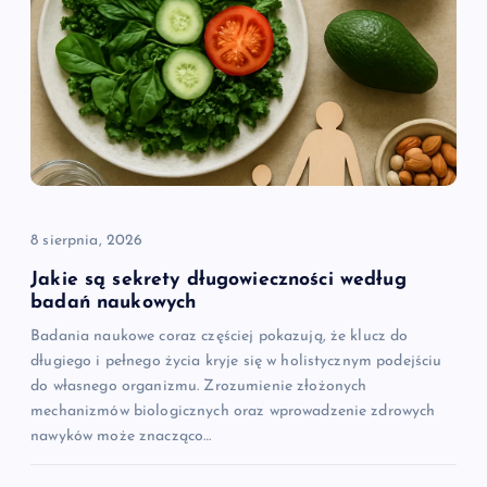
j
a
w
p
i
8 sierpnia, 2026
Jakie są sekrety długowieczności według
s
badań naukowych
Badania naukowe coraz częściej pokazują, że klucz do
u
długiego i pełnego życia kryje się w holistycznym podejściu
do własnego organizmu. Zrozumienie złożonych
mechanizmów biologicznych oraz wprowadzenie zdrowych
nawyków może znacząco…