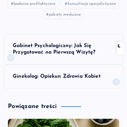
badania profilaktyczne
konsultacje specjalistyczne
pakiety medyczne
N
Gabinet Psychologiczny: Jak Się
a
Przygotować na Pierwszą Wizytę?
w
Ginekolog: Opiekun Zdrowia Kobiet
i
g
Powiązane treści
a
c