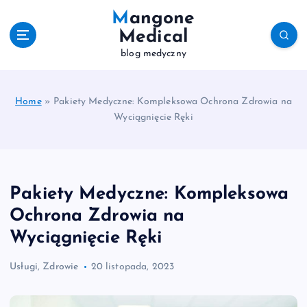
S
Mangone
k
Medical
i
blog medyczny
p
t
o
c
Home
»
Pakiety Medyczne: Kompleksowa Ochrona Zdrowia na
o
Wyciągnięcie Ręki
n
t
e
n
Pakiety Medyczne: Kompleksowa
t
Ochrona Zdrowia na
Wyciągnięcie Ręki
Usługi
,
Zdrowie
20 listopada, 2023