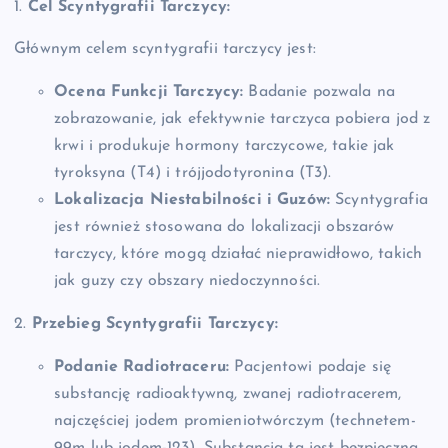
1.
Cel Scyntygrafii Tarczycy:
Głównym celem scyntygrafii tarczycy jest:
Ocena Funkcji Tarczycy:
Badanie pozwala na
zobrazowanie, jak efektywnie tarczyca pobiera jod z
krwi i produkuje hormony tarczycowe, takie jak
tyroksyna (T4) i trójjodotyronina (T3).
Lokalizacja Niestabilności i Guzów:
Scyntygrafia
jest również stosowana do lokalizacji obszarów
tarczycy, które mogą działać nieprawidłowo, takich
jak guzy czy obszary niedoczynności.
2.
Przebieg Scyntygrafii Tarczycy:
Podanie Radiotraceru:
Pacjentowi podaje się
substancję radioaktywną, zwanej radiotracerem,
najczęściej jodem promieniotwórczym (technetem-
99m lub jodem-123). Substancja ta jest bezpieczna