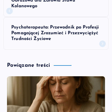
a
Obrazowa dla Zdrowia Stawu
Kolanowego
w
i
Psychoterapeuta: Przewodnik po Profesji
Pomagającej Zrozumieć i Przezwyciężyć
g
Trudności Życiowe
a
c
Powiązane treści
j
a
w