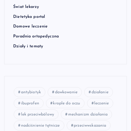
Świat lekarzy
Dietetyka portal
Domowe leczenie
Poradnia ortopedyczna
Działy i tematy
antybiotyk
dawkowanie
działanie
ibuprofen
krople do oczu
leczenie
lek przeciwbólowy
mechanizm działania
nadciśnienie tętnicze
przeciwwskazania