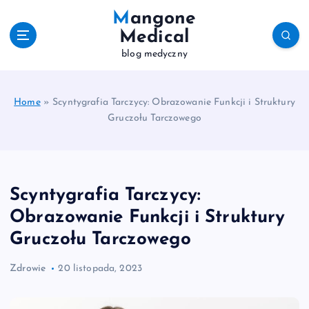
S
Mangone
k
Medical
i
blog medyczny
p
t
o
c
Home
»
Scyntygrafia Tarczycy: Obrazowanie Funkcji i Struktury
o
Gruczołu Tarczowego
n
t
e
n
Scyntygrafia Tarczycy:
t
Obrazowanie Funkcji i Struktury
Gruczołu Tarczowego
Zdrowie
20 listopada, 2023