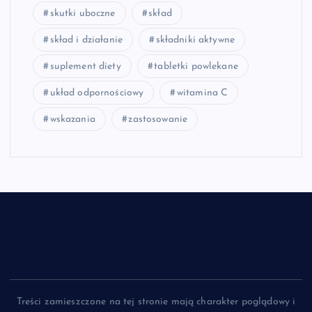
skutki uboczne
skład
skład i działanie
składniki aktywne
suplement diety
tabletki powlekane
układ odpornościowy
witamina C
wskazania
zastosowanie
Treści zamieszczone na tej stronie mają charakter poglądowy i